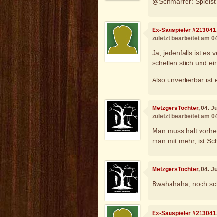
@Schmarrer: Spielst
Ex-Sauspieler #213041
zuletzt bearbeitet am 0
Ja, jedenfalls ist es
schellen stich und ein
Also unverlierbar ist
MetzgersTochter
, 04. 
zuletzt bearbeitet am 0
Man muss halt vorher
man mit mehr, ist Sc
MetzgersTochter
, 04. 
Bwahahaha, noch sch
Ex-Sauspieler #213041