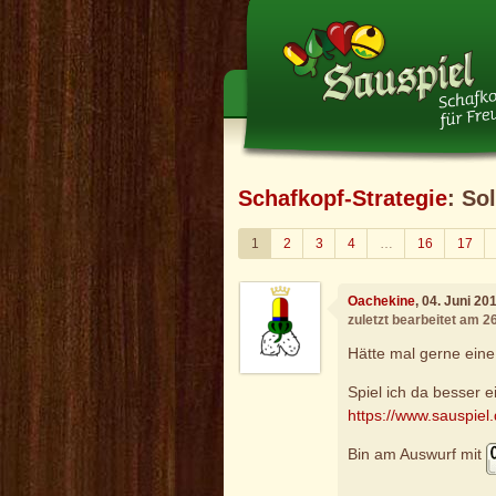
Schafkopf-Strategie
: So
1
2
3
4
…
16
17
Oachekine
, 04. Juni 20
zuletzt bearbeitet am 2
Hätte mal gerne ein
Spiel ich da besser 
https://www.sauspiel
Bin am Auswurf mit