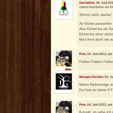
Oachekine
, 04. Juni 20
zuletzt bearbeitet am 0
Stimmt wohl, danke!
An Eichel auswerfen 
Also Eichel bis ein G
Eichel bis einer stich
Man lernt doch nie au
Pete
, 04. Juni 2012, um
Fakten Fakten Fakte
MetzgersTochter
, 04. 
Meine Reihenfolge wä
Da hast du deine 3 F
Pete
, 04. Juni 2012, um
Korrekt, so sehe ich 