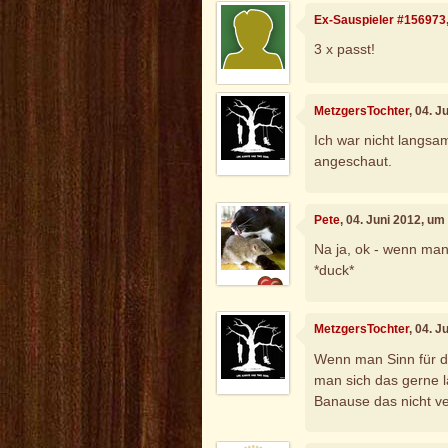
Ex-Sauspieler #156973
3 x passt!
MetzgersTochter
, 04. 
Ich war nicht langsam
angeschaut.
Pete
, 04. Juni 2012, um
Na ja, ok - wenn man
*duck*
MetzgersTochter
, 04. 
Wenn man Sinn für di
man sich das gerne l
Banause das nicht ve