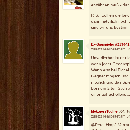
erwähnen muß - dan
P. S.: Sollten die b
dann natürlich noch 
sind wir uns bestimm
Ex-Sauspieler #213041
zuletzt bearbeitet am 0
Unverlierbar ist er 
wenn jeder Gegenspie
Wenn erst bei Eichel
Gegner möglich und b
möglich und das Spie
Bei nem 2 ten Stich 
einer auf Schellensau
MetzgersTochter
, 04. 
zuletzt bearbeitet am 0
@Pete: Hmpf. Verrat i