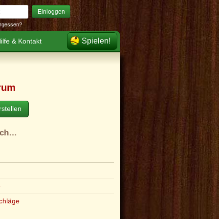
Einloggen
rgessen?
Spielen!
ilfe & Kontakt
rum
stellen
ach…
e
chläge