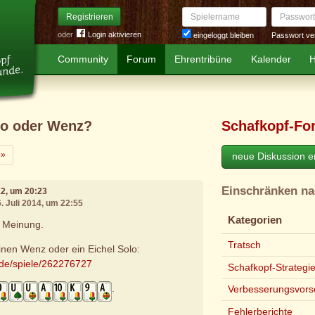
Spielername
Passwort
Registrieren
oder
Login aktivieren
Passwort ve
eingeloggt bleiben
Community
Forum
Ehrentribüne
Kalender
H
lo oder Wenz?
Schafkopf-Fo
Weiter
»
neue Diskussion er
Einschränken n
12, um 20:23
6. Juli 2014, um 22:55
Kategorien
e Meinung.
Tratsch
einen Wenz oder ein Eichel Solo:
.de/spiele/262276727
Schafkopf-Strategi
.
Verbesserungsvors
Fehlerberichte