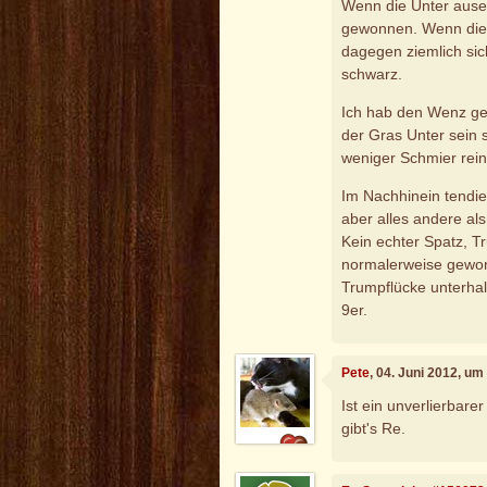
Wenn die Unter ause
gewonnen. Wenn die 
dagegen ziemlich si
schwarz.
Ich hab den Wenz ges
der Gras Unter sein s
weniger Schmier reinf
Im Nachhinein tendie
aber alles andere als
Kein echter Spatz, Tr
normalerweise gewonn
Trumpflücke unterhal
9er.
Pete
, 04. Juni 2012, um
Ist ein unverlierbare
gibt's Re.