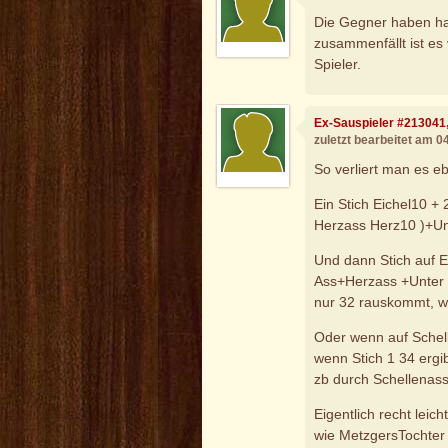
Die Gegner haben ha
zusammenfällt ist es
Spieler.
Ex-Sauspieler #213041
zuletzt bearbeitet am 0
So verliert man es eb
Ein Stich Eichel10 +
Herzass Herz10 )+Un
Und dann Stich auf E
Ass+Herzass +Unter 
nur 32 rauskommt, we
Oder wenn auf Schell
wenn Stich 1 34 ergi
zb durch Schellenass
Eigentlich recht leic
wie MetzgersTochter 