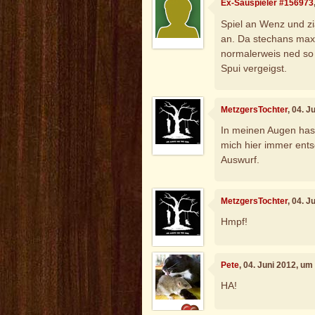
Ex-Sauspieler #156973
Spiel an Wenz und z
an. Da stechans maxi
normalerweis ned so
Spui vergeigst.
MetzgersTochter
, 04. 
In meinen Augen hast
mich hier immer ents
Auswurf.
MetzgersTochter
, 04. 
Hmpf!
Pete
, 04. Juni 2012, um
HA!