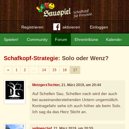
Registrieren
aktivieren
Einloggen
Spielen!
Community
Forum
Ehrentribüne
Kalender
Schafkopf-Strategie
: Solo oder Wenz?
Zurück
«
1
2
…
14
15
16
17
MetzgersTochter
, 21. März 2019, um 20:44
Auf Schellen Sau, Schellen nach wird der auch
bei auseinanderstehenden Untern ungemütlich.
Kontragefahr sehe ich auch höher als beim Solo.
Ich sag da das Herz Sticht an.
yellowschaf
, 21. März 2019, um 20:55