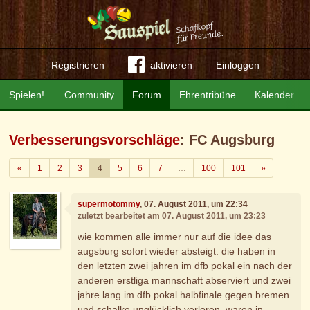
Registrieren
aktivieren
Einloggen
Spielen!
Community
Forum
Ehrentribüne
Kalender
Verbesserungsvorschläge
: FC Augsburg
Zurück
Weiter
«
1
2
3
4
5
6
7
…
100
101
»
supermotommy
, 07. August 2011, um 22:34
zuletzt bearbeitet am 07. August 2011, um 23:23
wie kommen alle immer nur auf die idee das
augsburg sofort wieder absteigt. die haben in
den letzten zwei jahren im dfb pokal ein nach der
anderen erstliga mannschaft abserviert und zwei
jahre lang im dfb pokal halbfinale gegen bremen
und schalke unglücklich verloren. waren in