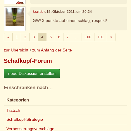
krattler
, 15. Oktober 2011, um 20:24
GW! 3 punkte auf einen schlag, respekt!
Zurück
Weiter
«
1
2
3
4
5
6
7
…
100
101
»
zur Übersicht
•
zum Anfang der Seite
Schafkopf-Forum
neue Diskussion erstellen
Einschränken nach…
Kategorien
Tratsch
Schafkopf-Strategie
Verbesserungsvorschläge