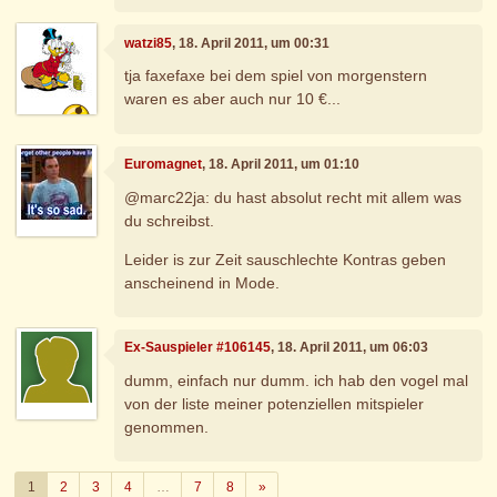
watzi85
, 18. April 2011, um 00:31
tja faxefaxe bei dem spiel von morgenstern
waren es aber auch nur 10 €...
Euromagnet
, 18. April 2011, um 01:10
@marc22ja: du hast absolut recht mit allem was
du schreibst.
Leider is zur Zeit sauschlechte Kontras geben
anscheinend in Mode.
Ex-Sauspieler #106145
, 18. April 2011, um 06:03
dumm, einfach nur dumm. ich hab den vogel mal
von der liste meiner potenziellen mitspieler
genommen.
Weiter
1
2
3
4
…
7
8
»