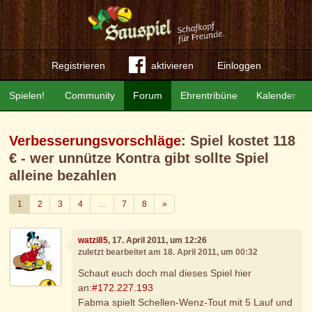
Registrieren
aktivieren
Einloggen
Spielen!
Community
Forum
Ehrentribüne
Kalender
Verbesserungsvorschläge
: Spiel kostet 118
€ - wer unnütze Kontra gibt sollte Spiel
alleine bezahlen
Weiter
1
2
3
4
…
7
8
»
watzi85
, 17. April 2011, um 12:26
zuletzt bearbeitet am 18. April 2011, um 00:32
Schaut euch doch mal dieses Spiel hier
an:
#172.227.193
Fabma spielt Schellen-Wenz-Tout mit 5 Lauf und