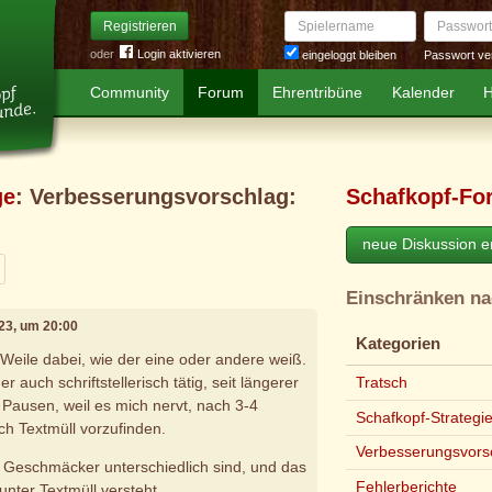
Spielername
Passwort
Registrieren
oder
Login aktivieren
Passwort ve
eingeloggt bleiben
Community
Forum
Ehrentribüne
Kalender
H
ge
: Verbesserungsvorschlag:
Schafkopf-Fo
neue Diskussion er
eiter
Einschränken n
023, um 20:00
Kategorien
 Weile dabei, wie der eine oder andere weiß.
r auch schriftstellerisch tätig, seit längerer
Tratsch
 Pausen, weil es mich nervt, nach 3-4
Schafkopf-Strategi
ch Textmüll vorzufinden.
Verbesserungsvors
daß Geschmäcker unterschiedlich sind, und das
Fehlerberichte
unter Textmüll versteht.