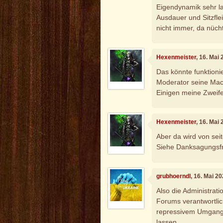
Eigendynamik sehr la
Ausdauer und Sitzfle
nicht immer, da nücht
Hexenmeister
, 16. Mai
Das könnte funktioni
Moderator seine Mach
Einigen meine Zweife
Hexenmeister
, 16. Mai
Aber da wird von sei
Siehe Danksagungsfr
grubhoerndl
, 16. Mai 2
Also die Administrat
Forums verantwortlic
repressivem Umgang,
lassen.