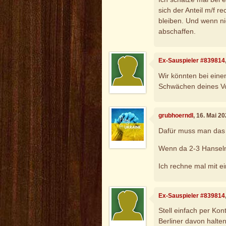
sich der Anteil m/f r
bleiben. Und wenn ni
abschaffen.
Ex-Sauspieler #839814
Wir könnten bei eine
Schwächen deines Vo
grubhoerndl
, 16. Mai 2
Dafür muss man das
Wenn da 2-3 Hanseln 
Ich rechne mal mit 
Ex-Sauspieler #839814
Stell einfach per Ko
Berliner davon halte