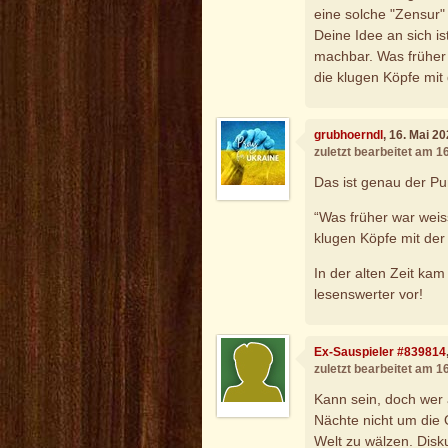
eine solche "Zensur
Deine Idee an sich is
machbar. Was früher w
die klugen Köpfe mit
grubhoerndl
, 16. Mai 2
zuletzt bearbeitet am 1
Das ist genau der Pu
“Was früher war weiss
klugen Köpfe mit der
In der alten Zeit kam
lesenswerter vor!
Ex-Sauspieler #839814
zuletzt bearbeitet am 1
Kann sein, doch wer 
Nächte nicht um die
Welt zu wälzen. Disku