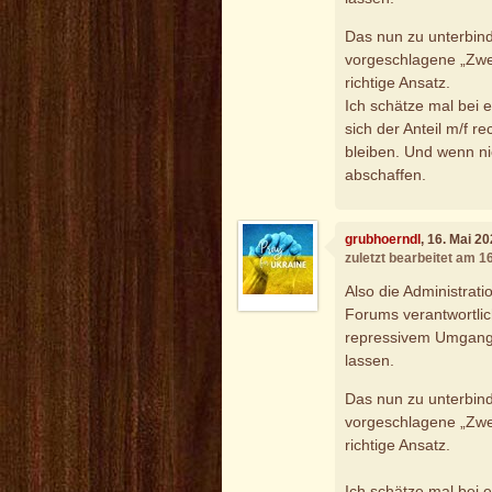
Das nun zu unterbind
vorgeschlagene „Zweit
richtige Ansatz.
Ich schätze mal bei
sich der Anteil m/f r
bleiben. Und wenn ni
abschaffen.
grubhoerndl
, 16. Mai 2
zuletzt bearbeitet am 1
Also die Administrat
Forums verantwortlic
repressivem Umgang,
lassen.
Das nun zu unterbind
vorgeschlagene „Zweit
richtige Ansatz.
Ich schätze mal bei