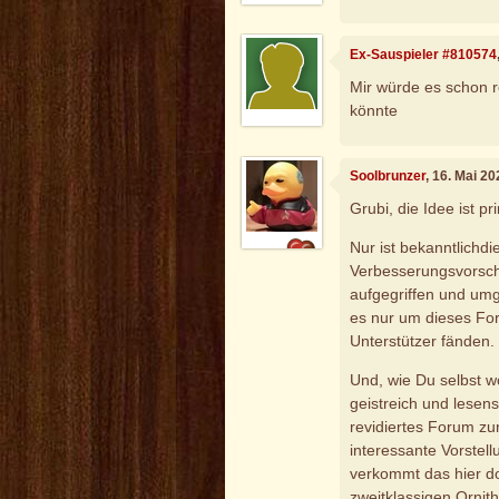
Ex-Sauspieler #810574
Mir würde es schon 
könnte
Soolbrunzer
, 16. Mai 2
Grubi, die Idee ist pr
Nur ist bekanntlichdi
Verbesserungsvorsch
aufgegriffen und umg
es nur um dieses For
Unterstützer fänden.
Und, wie Du selbst wo
geistreich und lesens
revidiertes Forum zur
interessante Vorstel
verkommt das hier d
zweitklassigen Ornith