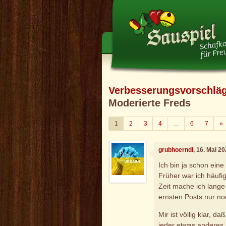
Verbesserungsvorschlä
Moderierte Freds
W
1
2
3
4
…
6
7
»
grubhoerndl
, 16. Mai 2
Ich bin ja schon eine
Früher war ich häufige
Zeit mache ich lange
ernsten Posts nur no
Mir ist völlig klar, 
jeder etwas anderes 