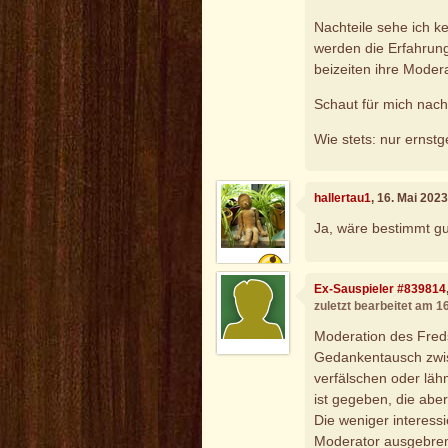
Nachteile sehe ich ke
werden die Erfahrung
beizeiten ihre Moder
Schaut für mich nach
Wie stets: nur ernstg
hallertau1
, 16. Mai 202
Ja, wäre bestimmt gu
Ex-Sauspieler #839814
zuletzt bearbeitet am 1
Moderation des Freds
Gedankentausch zwi
verfälschen oder lähm
ist gegeben, die abe
Die weniger interes
Moderator ausgebrems