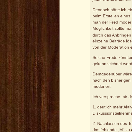
Dennoch hätte ich e
beim Erstellen eines
man der Fred moderie
Möglichkeit sollte m
durch das Anbringen
einzelne Beiträge lö
von der Moderation e
Solche Freds könnten
gekennzeichnet werd
Demgegenüber wären 
nach den bisherigen 
moderiert.
Ich verspreche mir d
1. deutlich mehr Akt
Diskussionsteilnehme
2. Nachlassen des Te
das fehlende „M“ zu a