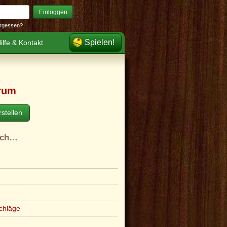
Einloggen
rgessen?
Spielen!
ilfe & Kontakt
rum
stellen
ach…
e
chläge