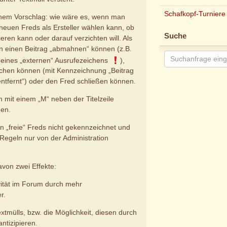
Schafkopf-Turniere
inem Vorschlag: wie wäre es, wenn man
 neuen Freds als Ersteller wählen kann, ob
Suche
ren kann oder darauf verzichten will. Als
an einen Beitrag „abmahnen“ können (z.B.
 eines „externen“ Ausrufezeichens
️),
schen können (mit Kennzeichnung „Beitrag
ntfernt“) oder den Fred schließen können.
 mit einem „M“ neben der Titelzeile
en.
„freie“ Freds nicht gekennzeichnet und
Regeln nur von der Administration
avon zwei Effekte:
ivität im Forum durch mehr
r.
xtmülls, bzw. die Möglichkeit, diesen durch
ntizipieren.