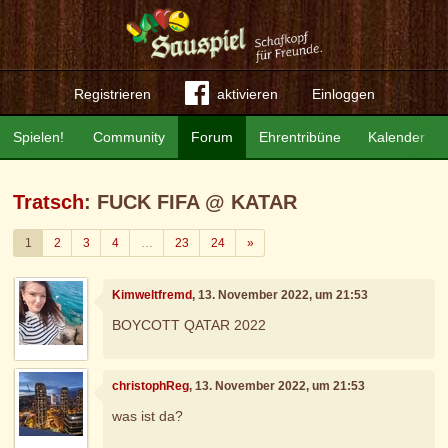
Registrieren
aktivieren
Einloggen
Spielen!
Community
Forum
Ehrentribüne
Kalender
Tratsch
: FUCK FIFA @ KATAR
Weiter
1
2
3
4
…
23
24
»
Kimweltfremd
, 13. November 2022, um 21:53
BOYCOTT QATAR 2022
christophReg
, 13. November 2022, um 21:53
was ist da?