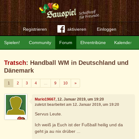
Registrieren
aktivieren
Einloggen
Spielen!
Community
Forum
Ehrentribüne
Kalender
Tratsch
: Handball WM in Deutschland und
Dänemark
Weiter
1
2
3
4
…
9
10
»
Mario19667
, 12. Januar 2019, um 19:20
zuletzt bearbeitet am 12. Januar 2019, um 19:20
Servus Leute.
Ich weiß ja Euch ist der Fußball heilig und da
geht ja au nix drüber ...