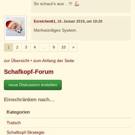
So schaut's aus .. !!!
Esreichen61
, 16. Januar 2019, um 10:20
Merkwürdiges System.
Weiter
1
2
3
4
…
9
10
»
zur Übersicht
•
zum Anfang der Seite
Schafkopf-Forum
neue Diskussion erstellen
Einschränken nach…
Kategorien
Tratsch
Schafkopf-Strategie