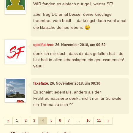
WIR fanden es einfach nur goil, werter SF!
aber frag DU amal besser deine knochige
traumfrau vom buidl ... da kriegst dann wohl amal
die klatsche deines lebens
spielfuehrer
, 26. November 2018, um 00:52
denk ich mir doch, dass dir das gefallen hat - du
bist halt in allen lebenslagen ein genussmensch!
yauu!
faxefaxe
, 26. November 2018, um 08:30
Es scheint jedenfalls, anders als der
Frühtraumatisierte denkt, nicht nur für Schwule
ein Thema zu sein ^^
Zurück
Weiter
«
1
2
3
4
5
6
7
…
10
11
»