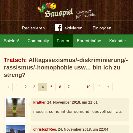
Registrieren
aktivieren
Einloggen
Spielen!
Community
Forum
Ehrentribüne
Kalender
Tratsch
: Alltagssexismus/-diskriminierung/-
rassismus/-homophobie usw... bin ich zu
streng?
Zurück
Weiter
«
1
2
3
4
5
6
7
…
10
11
»
krattler
, 24. November 2018, um 22:01
muschi, so nennt der edmund liebevoll sei frau.
christophReg
, 24. November 2018, um 22:04