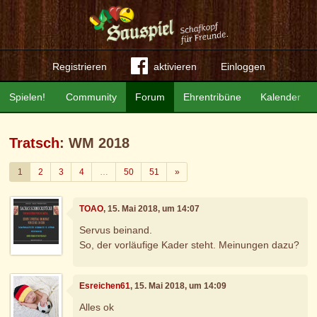
Registrieren
aktivieren
Einloggen
Spielen!
Community
Forum
Ehrentribüne
Kalender
Tratsch
: WM 2018
Weiter
1
2
3
4
…
50
51
»
TOAO
, 15. Mai 2018, um 14:07
Servus beinand.
So, der vorläufige Kader steht. Meinungen dazu?
Esreichen61
, 15. Mai 2018, um 14:09
Alles ok