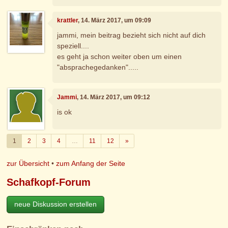
krattler
, 14. März 2017, um 09:09
jammi, mein beitrag bezieht sich nicht auf dich
speziell....
es geht ja schon weiter oben um einen
"absprachegedanken".....
Jammi
, 14. März 2017, um 09:12
is ok
Weiter
1
2
3
4
…
11
12
»
zur Übersicht
•
zum Anfang der Seite
Schafkopf-Forum
neue Diskussion erstellen