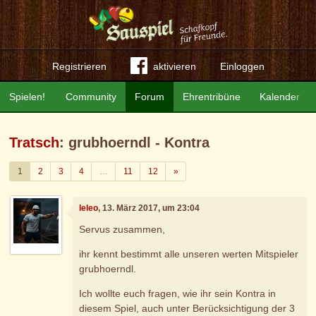
Registrieren
aktivieren
Einloggen
Spielen!
Community
Forum
Ehrentribüne
Kalender
Tratsch
: grubhoerndl - Kontra
Weiter
1
2
3
4
…
11
12
»
leleo
, 13. März 2017, um 23:04
Servus zusammen,
ihr kennt bestimmt alle unseren werten Mitspieler
grubhoerndl.
Ich wollte euch fragen, wie ihr sein Kontra in
diesem Spiel, auch unter Berücksichtigung der 3