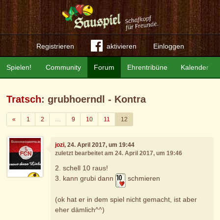
Registrieren
aktivieren
Einloggen
Spielen!
Community
Forum
Ehrentribüne
Kalender
Tratsch
: grubhoerndl - Kontra
Zurück
«
1
2
…
9
10
11
12
jozi
, 24. April 2017, um 19:44
zuletzt bearbeitet am 24. April 2017, um 19:46
2. schell 10 raus!
3. kann grubi dann
schmieren
(ok hat er in dem spiel nicht gemacht, ist aber
eher dämlich^^)