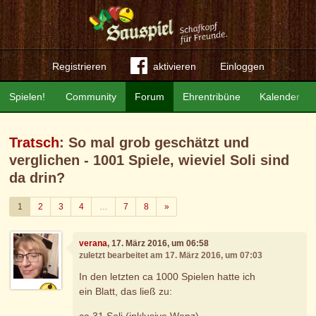
Registrieren
aktivieren
Einloggen
Spielen!
Community
Forum
Ehrentribüne
Kalender
Tratsch
: So mal grob geschätzt und
verglichen - 1001 Spiele, wieviel Soli sind
da drin?
Weiter
1
2
3
4
…
7
8
»
verana
, 17. März 2016, um 06:58
zuletzt bearbeitet am 17. März 2016, um 07:03
In den letzten ca 1000 Spielen hatte ich
ein Blatt, das ließ zu:
ca 31 Soli (inklusive Wenz)