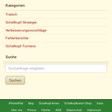
Kategorien
Tratsch
Schafkopf-Strategie
Verbesserungsvorschläge
Fehlerberichte
Schafkopf-Turniere
Suche
Suchen
iPhone/iPad
Blog
Schafkopf lernen
Schafkopfkarten-Shop
Karte
Über uns
Presse
Partner
AGB
Datenschutz
Impressum