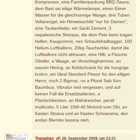
Kompressor, eine Familienpackung BBQ-Sauce,
dem Bast sei eilige Wärmelampe, einen Eimer
Wasser für die gleichnamige Waage, drei Tuben
Voltarengel, ein Hinweisschild "nur für Damen",
eine Taubenfeder, ein Sackl Zement, 3
nepalesische Sherpas, die dem Pete beim tragen
helfen, Kaugummis, nen Schaufelradbagger, 100
Helium-Luftballons, 20kg-Taucherblei, damit die
Luftballons nicht abhauen, eine Hilti, a Flasche
Obstler, a Waage, an Vorschlaghammer, an
sauren Hering, an Kühlschrank für die hungrige
krokro, ein Ideal Standard Pissoir für den eiligen
Herrn, noch 2 Bigmac, no a Pfund Salz fürn
Baumbua, Vibrator ned vergessen, und auf
keinen Fall die Ersatzbatterien, a
Plantschbecken, an Mähdrescher, persil
multicolor, 5 Liter 15W-40 Motoröl vom Obi, an
Kasten Stoana und an Kasten Schearama, den
andan Blembe lassma steh,
Thanathan_vF
, 26. September 2008, um 23:21