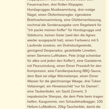
Feuermachen, drei Rollen Klopapier,
Hundsgruggas Musiksammlung, drei rostige
Nägel, einen Ölofenheizregler, irgendeine
Briefmarkensammlung, eine Glühbirnenfassung,
nochmal die Sonderausgabe vom Regelwerk für
"Ich packe meinen Koffer" für Hundsgrugga und
Sideburns, keinen Geier (weil den die Agnes
wieder ausgepackt hat), einen Farbwenz mit 5
Laufende sowieso, ein Drehstockgewinde,
genügend Desperados, gesiebtelte Limetten,
einen Siemens-Lufthaken, Pete (trägt scheinbar
für alles und jeden den Koffer!), eine Gaslaterne
mit Piezozündung, einen Eimer Pressluft für den
Kompressor, eine Familienpackung BBQ-Sauce,
dem Bast sei eilige Wärmelampe, einen Eimer
Wasser für die gleichnamige Waage, drei Tuben
Voltarengel, ein Hinweisschild "nur für Damen",
eine Taubenfeder, ein Sackl Zement, 3
nepalesische Sherpas, die dem Pete beim tragen
helfen, Kaugummis, nen Schaufelradbagger, 100
Helium-Luftballons, 20kg-Taucherblei, damit die