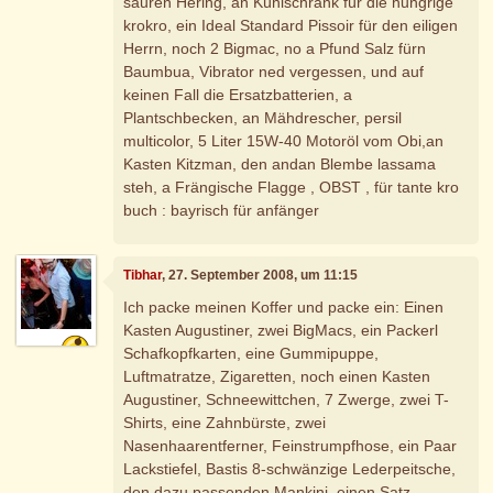
sauren Hering, an Kühlschrank für die hungrige
krokro, ein Ideal Standard Pissoir für den eiligen
Herrn, noch 2 Bigmac, no a Pfund Salz fürn
Baumbua, Vibrator ned vergessen, und auf
keinen Fall die Ersatzbatterien, a
Plantschbecken, an Mähdrescher, persil
multicolor, 5 Liter 15W-40 Motoröl vom Obi,an
Kasten Kitzman, den andan Blembe lassama
steh, a Frängische Flagge , OBST , für tante kro
buch : bayrisch für anfänger
Tibhar
, 27. September 2008, um 11:15
Ich packe meinen Koffer und packe ein: Einen
Kasten Augustiner, zwei BigMacs, ein Packerl
Schafkopfkarten, eine Gummipuppe,
Luftmatratze, Zigaretten, noch einen Kasten
Augustiner, Schneewittchen, 7 Zwerge, zwei T-
Shirts, eine Zahnbürste, zwei
Nasenhaarentferner, Feinstrumpfhose, ein Paar
Lackstiefel, Bastis 8-schwänzige Lederpeitsche,
den dazu passenden Mankini, einen Satz