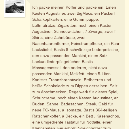
Ich packe meinen Koffer und packe ein: Einen
Kasten Augustiner, zwei BigMacs, ein Packerl
Schafkopfkarten, eine Gummipuppe,
Luftmatratze, Zigaretten, noch einen Kasten
Augustiner, Schneewittchen, 7 Zwerge, zwei T-
Shirts, eine Zahnbürste, zwei
Nasenhaarentferner, Feinstrumpfhose, ein Paar
Lackstiefel, Bastis 8-schwänzige Lederpeitsche,
den dazu passenden Mankini, einen Satz
Lackundlederpflegetücher, Bastis
Massagesessel, den anderen, nicht dazu
passenden Mankini, Melkfett, einen 5-Liter-
Kanister Frannzbranntwein, Erdbeeren und
heiße Schokolade zum Dippen derselben, Salz
zum Abschmecken, Regelwerk für dieses Spiel,
Schuhcreme, noch einen Kasten Augustiner, an
Duden, Sahne, Badesachen, Steak, Geld für
neue PC-Maus, a Isomatte, Bastis 364-teiligen
Ratschenkoffer, a Decke, ein Bett , Käsenachos,
eine umgedrehte Tastatur für Notfälle, einen
Klappspaten, Feuerholz, Streichhölzer zum