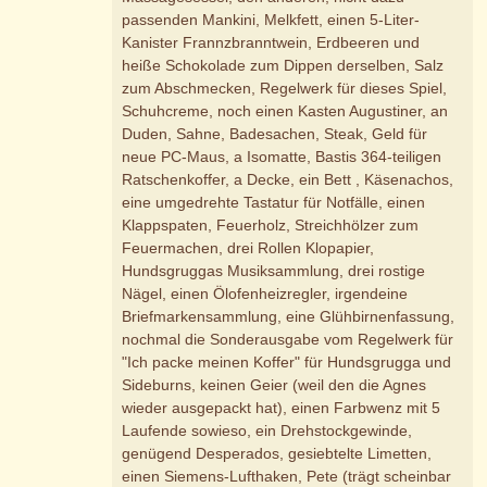
passenden Mankini, Melkfett, einen 5-Liter-
Kanister Frannzbranntwein, Erdbeeren und
heiße Schokolade zum Dippen derselben, Salz
zum Abschmecken, Regelwerk für dieses Spiel,
Schuhcreme, noch einen Kasten Augustiner, an
Duden, Sahne, Badesachen, Steak, Geld für
neue PC-Maus, a Isomatte, Bastis 364-teiligen
Ratschenkoffer, a Decke, ein Bett , Käsenachos,
eine umgedrehte Tastatur für Notfälle, einen
Klappspaten, Feuerholz, Streichhölzer zum
Feuermachen, drei Rollen Klopapier,
Hundsgruggas Musiksammlung, drei rostige
Nägel, einen Ölofenheizregler, irgendeine
Briefmarkensammlung, eine Glühbirnenfassung,
nochmal die Sonderausgabe vom Regelwerk für
"Ich packe meinen Koffer" für Hundsgrugga und
Sideburns, keinen Geier (weil den die Agnes
wieder ausgepackt hat), einen Farbwenz mit 5
Laufende sowieso, ein Drehstockgewinde,
genügend Desperados, gesiebtelte Limetten,
einen Siemens-Lufthaken, Pete (trägt scheinbar