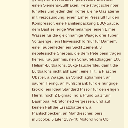
einen Siemens-Lufthaken, Pete (trägt scheinbar
für alles und jeden den Koffer!), eine Gaslaterne
mit Piezozündung, einen Eimer Pressluft für den
Kompressor, eine Familienpackung BBQ-Sauce,
dem Bast sei eilige Wärmelampe, einen Eimer
Wasser für die gleichnamige Waage, drei Tuben
Voltarengel, ein Hinweisschild "nur für Damen",
eine Taubenfeder, ein Sackl Zement, 3
nepalesische Sherpas, die dem Pete beim tragen
helfen, Kaugummis, nen Schaufelradbagger, 100
Helium-Luftballons, 20kg-Taucherblei, damit die
Luftballons nicht abhauen, eine Hilti, a Flasche
Obstler, a Waage, an Vorschlaghammer, an
sauren Hering, an Kühlschrank für die hungrige
krokro, ein Ideal Standard Pissoir für den eiligen
Herrn, noch 2 Bigmac, no a Pfund Salz fürn
Baumbua, Vibrator ned vergessen, und auf
keinen Fall die Ersatzbatterien, a
Plantschbecken, an Mähdrescher, persil
multicolor, 5 Liter 15W-40 Motoröl vom Obi,