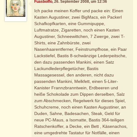
Fuasboiflo
, 26. September 2008, um 12:36
Ich packe meinen Koffer und packe ein: Einen
Kasten Augustiner, zwei BigMacs, ein Packerl
Schafkopfkarten, eine Gummipuppe,
Luftmatratze, Zigaretten, noch einen Kasten
Augustiner, Schneewittchen, 7 Zwerge, zwei T-
Shirts, eine Zahnbürste, zwei
Nasenhaarentferner, Feinstrumpfhose, ein Paar
Lackstiefel, Bastis 8-schwänzige Lederpeitsche,
den dazu passenden Mankini, einen Satz
Lackundlederpflegetücher, Bastis
Massagesessel, den anderen, nicht dazu
passenden Mankini, Melkfett, einen 5-Liter-
Kanister Frannzbranntwein, Erdbeeren und
heiße Schokolade zum Dippen derselben, Salz
zum Abschmecken, Regelwerk für dieses Spiel,
Schuhcreme, noch einen Kasten Augustiner, an
Duden, Sahne, Badesachen, Steak, Geld für
neue PC-Maus, a Isomatte, Bastis 364-teiligen
Ratschenkoffer, a Decke, ein Bett , Käsenachos,
eine umgedrehte Tastatur für Notfälle, einen