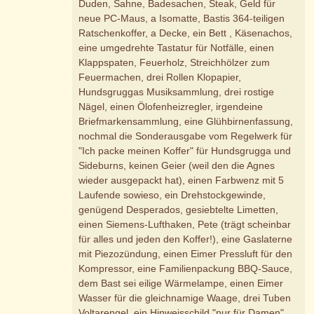
Duden, Sahne, Badesachen, Steak, Geld für
neue PC-Maus, a Isomatte, Bastis 364-teiligen
Ratschenkoffer, a Decke, ein Bett , Käsenachos,
eine umgedrehte Tastatur für Notfälle, einen
Klappspaten, Feuerholz, Streichhölzer zum
Feuermachen, drei Rollen Klopapier,
Hundsgruggas Musiksammlung, drei rostige
Nägel, einen Ölofenheizregler, irgendeine
Briefmarkensammlung, eine Glühbirnenfassung,
nochmal die Sonderausgabe vom Regelwerk für
"Ich packe meinen Koffer" für Hundsgrugga und
Sideburns, keinen Geier (weil den die Agnes
wieder ausgepackt hat), einen Farbwenz mit 5
Laufende sowieso, ein Drehstockgewinde,
genügend Desperados, gesiebtelte Limetten,
einen Siemens-Lufthaken, Pete (trägt scheinbar
für alles und jeden den Koffer!), eine Gaslaterne
mit Piezozündung, einen Eimer Pressluft für den
Kompressor, eine Familienpackung BBQ-Sauce,
dem Bast sei eilige Wärmelampe, einen Eimer
Wasser für die gleichnamige Waage, drei Tuben
Voltarengel, ein Hinweisschild "nur für Damen",