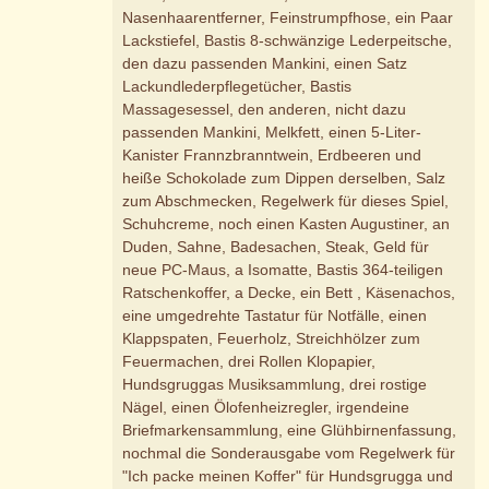
Nasenhaarentferner, Feinstrumpfhose, ein Paar
Lackstiefel, Bastis 8-schwänzige Lederpeitsche,
den dazu passenden Mankini, einen Satz
Lackundlederpflegetücher, Bastis
Massagesessel, den anderen, nicht dazu
passenden Mankini, Melkfett, einen 5-Liter-
Kanister Frannzbranntwein, Erdbeeren und
heiße Schokolade zum Dippen derselben, Salz
zum Abschmecken, Regelwerk für dieses Spiel,
Schuhcreme, noch einen Kasten Augustiner, an
Duden, Sahne, Badesachen, Steak, Geld für
neue PC-Maus, a Isomatte, Bastis 364-teiligen
Ratschenkoffer, a Decke, ein Bett , Käsenachos,
eine umgedrehte Tastatur für Notfälle, einen
Klappspaten, Feuerholz, Streichhölzer zum
Feuermachen, drei Rollen Klopapier,
Hundsgruggas Musiksammlung, drei rostige
Nägel, einen Ölofenheizregler, irgendeine
Briefmarkensammlung, eine Glühbirnenfassung,
nochmal die Sonderausgabe vom Regelwerk für
"Ich packe meinen Koffer" für Hundsgrugga und