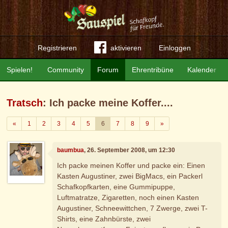
Registrieren
aktivieren
Einloggen
Spielen!
Community
Forum
Ehrentribüne
Kalender
Tratsch
: Ich packe meine Koffer....
Zurück
Weiter
«
1
2
3
4
5
6
7
8
9
»
baumbua
, 26. September 2008, um 12:30
Ich packe meinen Koffer und packe ein: Einen
Kasten Augustiner, zwei BigMacs, ein Packerl
Schafkopfkarten, eine Gummipuppe,
Luftmatratze, Zigaretten, noch einen Kasten
Augustiner, Schneewittchen, 7 Zwerge, zwei T-
Shirts, eine Zahnbürste, zwei