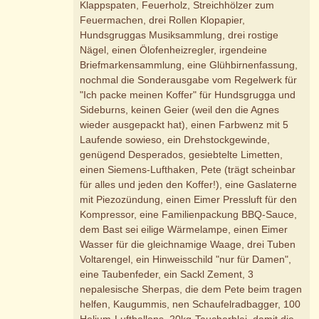
Klappspaten, Feuerholz, Streichhölzer zum
Feuermachen, drei Rollen Klopapier,
Hundsgruggas Musiksammlung, drei rostige
Nägel, einen Ölofenheizregler, irgendeine
Briefmarkensammlung, eine Glühbirnenfassung,
nochmal die Sonderausgabe vom Regelwerk für
"Ich packe meinen Koffer" für Hundsgrugga und
Sideburns, keinen Geier (weil den die Agnes
wieder ausgepackt hat), einen Farbwenz mit 5
Laufende sowieso, ein Drehstockgewinde,
genügend Desperados, gesiebtelte Limetten,
einen Siemens-Lufthaken, Pete (trägt scheinbar
für alles und jeden den Koffer!), eine Gaslaterne
mit Piezozündung, einen Eimer Pressluft für den
Kompressor, eine Familienpackung BBQ-Sauce,
dem Bast sei eilige Wärmelampe, einen Eimer
Wasser für die gleichnamige Waage, drei Tuben
Voltarengel, ein Hinweisschild "nur für Damen",
eine Taubenfeder, ein Sackl Zement, 3
nepalesische Sherpas, die dem Pete beim tragen
helfen, Kaugummis, nen Schaufelradbagger, 100
Helium-Luftballons, 20kg-Taucherblei, damit die