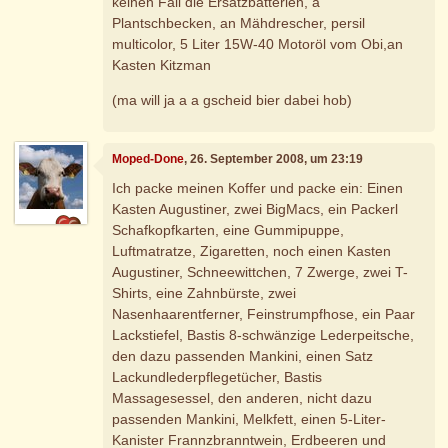
keinen Fall die Ersatzbatterien, a
Plantschbecken, an Mähdrescher, persil
multicolor, 5 Liter 15W-40 Motoröl vom Obi,an
Kasten Kitzman
(ma will ja a a gscheid bier dabei hob)
Moped-Done
, 26. September 2008, um 23:19
Ich packe meinen Koffer und packe ein: Einen
Kasten Augustiner, zwei BigMacs, ein Packerl
Schafkopfkarten, eine Gummipuppe,
Luftmatratze, Zigaretten, noch einen Kasten
Augustiner, Schneewittchen, 7 Zwerge, zwei T-
Shirts, eine Zahnbürste, zwei
Nasenhaarentferner, Feinstrumpfhose, ein Paar
Lackstiefel, Bastis 8-schwänzige Lederpeitsche,
den dazu passenden Mankini, einen Satz
Lackundlederpflegetücher, Bastis
Massagesessel, den anderen, nicht dazu
passenden Mankini, Melkfett, einen 5-Liter-
Kanister Frannzbranntwein, Erdbeeren und