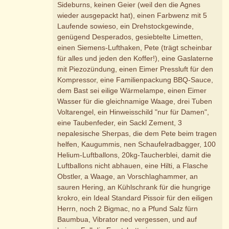
Sideburns, keinen Geier (weil den die Agnes
wieder ausgepackt hat), einen Farbwenz mit 5
Laufende sowieso, ein Drehstockgewinde,
genügend Desperados, gesiebtelte Limetten,
einen Siemens-Lufthaken, Pete (trägt scheinbar
für alles und jeden den Koffer!), eine Gaslaterne
mit Piezozündung, einen Eimer Pressluft für den
Kompressor, eine Familienpackung BBQ-Sauce,
dem Bast sei eilige Wärmelampe, einen Eimer
Wasser für die gleichnamige Waage, drei Tuben
Voltarengel, ein Hinweisschild "nur für Damen",
eine Taubenfeder, ein Sackl Zement, 3
nepalesische Sherpas, die dem Pete beim tragen
helfen, Kaugummis, nen Schaufelradbagger, 100
Helium-Luftballons, 20kg-Taucherblei, damit die
Luftballons nicht abhauen, eine Hilti, a Flasche
Obstler, a Waage, an Vorschlaghammer, an
sauren Hering, an Kühlschrank für die hungrige
krokro, ein Ideal Standard Pissoir für den eiligen
Herrn, noch 2 Bigmac, no a Pfund Salz fürn
Baumbua, Vibrator ned vergessen, und auf