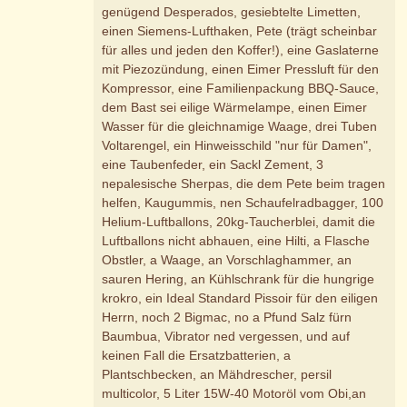
genügend Desperados, gesiebtelte Limetten,
einen Siemens-Lufthaken, Pete (trägt scheinbar
für alles und jeden den Koffer!), eine Gaslaterne
mit Piezozündung, einen Eimer Pressluft für den
Kompressor, eine Familienpackung BBQ-Sauce,
dem Bast sei eilige Wärmelampe, einen Eimer
Wasser für die gleichnamige Waage, drei Tuben
Voltarengel, ein Hinweisschild "nur für Damen",
eine Taubenfeder, ein Sackl Zement, 3
nepalesische Sherpas, die dem Pete beim tragen
helfen, Kaugummis, nen Schaufelradbagger, 100
Helium-Luftballons, 20kg-Taucherblei, damit die
Luftballons nicht abhauen, eine Hilti, a Flasche
Obstler, a Waage, an Vorschlaghammer, an
sauren Hering, an Kühlschrank für die hungrige
krokro, ein Ideal Standard Pissoir für den eiligen
Herrn, noch 2 Bigmac, no a Pfund Salz fürn
Baumbua, Vibrator ned vergessen, und auf
keinen Fall die Ersatzbatterien, a
Plantschbecken, an Mähdrescher, persil
multicolor, 5 Liter 15W-40 Motoröl vom Obi,an