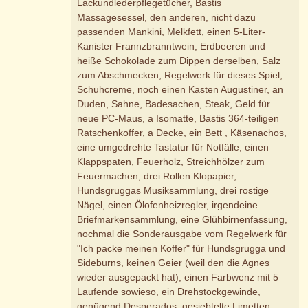
Lackundlederpflegetücher, Bastis
Massagesessel, den anderen, nicht dazu
passenden Mankini, Melkfett, einen 5-Liter-
Kanister Frannzbranntwein, Erdbeeren und
heiße Schokolade zum Dippen derselben, Salz
zum Abschmecken, Regelwerk für dieses Spiel,
Schuhcreme, noch einen Kasten Augustiner, an
Duden, Sahne, Badesachen, Steak, Geld für
neue PC-Maus, a Isomatte, Bastis 364-teiligen
Ratschenkoffer, a Decke, ein Bett , Käsenachos,
eine umgedrehte Tastatur für Notfälle, einen
Klappspaten, Feuerholz, Streichhölzer zum
Feuermachen, drei Rollen Klopapier,
Hundsgruggas Musiksammlung, drei rostige
Nägel, einen Ölofenheizregler, irgendeine
Briefmarkensammlung, eine Glühbirnenfassung,
nochmal die Sonderausgabe vom Regelwerk für
"Ich packe meinen Koffer" für Hundsgrugga und
Sideburns, keinen Geier (weil den die Agnes
wieder ausgepackt hat), einen Farbwenz mit 5
Laufende sowieso, ein Drehstockgewinde,
genügend Desperados, gesiebtelte Limetten,