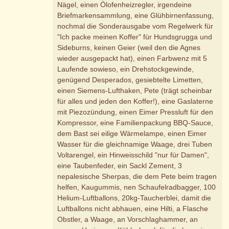
Nägel, einen Ölofenheizregler, irgendeine
Briefmarkensammlung, eine Glühbirnenfassung,
nochmal die Sonderausgabe vom Regelwerk für
"Ich packe meinen Koffer" für Hundsgrugga und
Sideburns, keinen Geier (weil den die Agnes
wieder ausgepackt hat), einen Farbwenz mit 5
Laufende sowieso, ein Drehstockgewinde,
genügend Desperados, gesiebtelte Limetten,
einen Siemens-Lufthaken, Pete (trägt scheinbar
für alles und jeden den Koffer!), eine Gaslaterne
mit Piezozündung, einen Eimer Pressluft für den
Kompressor, eine Familienpackung BBQ-Sauce,
dem Bast sei eilige Wärmelampe, einen Eimer
Wasser für die gleichnamige Waage, drei Tuben
Voltarengel, ein Hinweisschild "nur für Damen",
eine Taubenfeder, ein Sackl Zement, 3
nepalesische Sherpas, die dem Pete beim tragen
helfen, Kaugummis, nen Schaufelradbagger, 100
Helium-Luftballons, 20kg-Taucherblei, damit die
Luftballons nicht abhauen, eine Hilti, a Flasche
Obstler, a Waage, an Vorschlaghammer, an