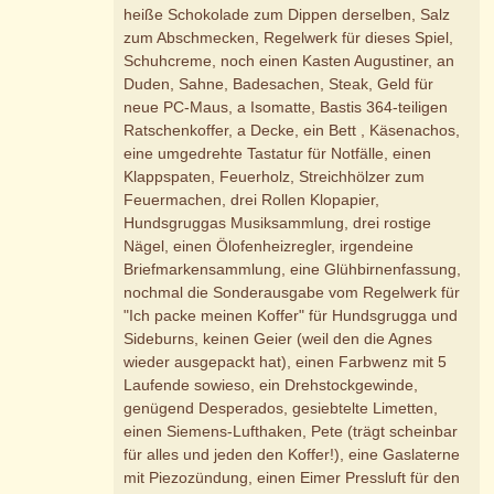
heiße Schokolade zum Dippen derselben, Salz
zum Abschmecken, Regelwerk für dieses Spiel,
Schuhcreme, noch einen Kasten Augustiner, an
Duden, Sahne, Badesachen, Steak, Geld für
neue PC-Maus, a Isomatte, Bastis 364-teiligen
Ratschenkoffer, a Decke, ein Bett , Käsenachos,
eine umgedrehte Tastatur für Notfälle, einen
Klappspaten, Feuerholz, Streichhölzer zum
Feuermachen, drei Rollen Klopapier,
Hundsgruggas Musiksammlung, drei rostige
Nägel, einen Ölofenheizregler, irgendeine
Briefmarkensammlung, eine Glühbirnenfassung,
nochmal die Sonderausgabe vom Regelwerk für
"Ich packe meinen Koffer" für Hundsgrugga und
Sideburns, keinen Geier (weil den die Agnes
wieder ausgepackt hat), einen Farbwenz mit 5
Laufende sowieso, ein Drehstockgewinde,
genügend Desperados, gesiebtelte Limetten,
einen Siemens-Lufthaken, Pete (trägt scheinbar
für alles und jeden den Koffer!), eine Gaslaterne
mit Piezozündung, einen Eimer Pressluft für den