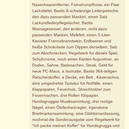
Nasenhaarentferner, Feinstrumpfhose, ein Paar
Lackstiefel, Bastis 8-schwänzige Lederpeitsche,
den dazu passenden Mankini, einen Satz
Lackundlederpflegetücher, Bastis
Massagesessel, den anderen, nicht dazu
passenden Mankini, Melkfett, einen 5-Liter-
Kanister Frannzbranntwein, Erdbeeren und
heiße Schokolade zum Dippen derselben, Salz
zum Abschmecken, Regelwerk für dieses Spiel,
Schuhcreme, noch einen Kasten Augustiner, an
Duden, Sahne, Badesachen, Steak, Geld für
neue PC-Maus, a Isomatte, Bastis 364-teiligen
Ratschenkoffer, a Decke, ein Bett , Käsenachos,
eine umgedrehte Tastatur für Notfälle, einen
Klappspaten, Feuerholz, Streichhölzer zum
Feuermachen, drei Rollen Klopapier,
Hundsgruggas Musiksammlung, drei rostige
Nägel, einen Ölofenheizregler, irgendeine
Briefmarkensammlung, eine Glühbirnenfassung,
nochmal die Sonderausgabe vom Regelwerk für
"Ich packe meinen Koffer" für Hundsgrugga und