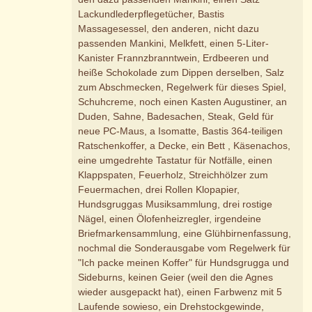
Lackundlederpflegetücher, Bastis
Massagesessel, den anderen, nicht dazu
passenden Mankini, Melkfett, einen 5-Liter-
Kanister Frannzbranntwein, Erdbeeren und
heiße Schokolade zum Dippen derselben, Salz
zum Abschmecken, Regelwerk für dieses Spiel,
Schuhcreme, noch einen Kasten Augustiner, an
Duden, Sahne, Badesachen, Steak, Geld für
neue PC-Maus, a Isomatte, Bastis 364-teiligen
Ratschenkoffer, a Decke, ein Bett , Käsenachos,
eine umgedrehte Tastatur für Notfälle, einen
Klappspaten, Feuerholz, Streichhölzer zum
Feuermachen, drei Rollen Klopapier,
Hundsgruggas Musiksammlung, drei rostige
Nägel, einen Ölofenheizregler, irgendeine
Briefmarkensammlung, eine Glühbirnenfassung,
nochmal die Sonderausgabe vom Regelwerk für
"Ich packe meinen Koffer" für Hundsgrugga und
Sideburns, keinen Geier (weil den die Agnes
wieder ausgepackt hat), einen Farbwenz mit 5
Laufende sowieso, ein Drehstockgewinde,