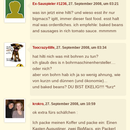
Ex-Sauspieler #1236
, 27. September 2008, um 03:21
was isn jetzt eine hilti? und wieso esst ihr nur
bigmacs? igitt, immer dieser fast food. esst halt
mal was ordentliches. ich empfehle: baked beans
and sausages in rich tomato sauce. mmmmm
Toocrazy4life
, 27. September 2008, um 03:34
hat hilti nich was mit bohren zu tun?
ich glaub des is n bohrmaschinenhersteller....
oder nich?
aber von bohrn hab ich ja so wenig ahnung, wie
von kurzn und dünnen (und ökonomie)...
und baked beans? DU BIST EKELIG!!!! *furz*
krokro
, 27. September 2008, um 10:59
ok extra fürs schäfchen :
Ich packe meinen Koffer und packe ein: Einen
Kasten Augustiner, zwei BigMacs, ein Packerl