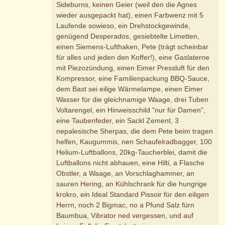
Sideburns, keinen Geier (weil den die Agnes
wieder ausgepackt hat), einen Farbwenz mit 5
Laufende sowieso, ein Drehstockgewinde,
genügend Desperados, gesiebtelte Limetten,
einen Siemens-Lufthaken, Pete (trägt scheinbar
für alles und jeden den Koffer!), eine Gaslaterne
mit Piezozündung, einen Eimer Pressluft für den
Kompressor, eine Familienpackung BBQ-Sauce,
dem Bast sei eilige Wärmelampe, einen Eimer
Wasser für die gleichnamige Waage, drei Tuben
Voltarengel, ein Hinweisschild "nur für Damen",
eine Taubenfeder, ein Sackl Zement, 3
nepalesische Sherpas, die dem Pete beim tragen
helfen, Kaugummis, nen Schaufelradbagger, 100
Helium-Luftballons, 20kg-Taucherblei, damit die
Luftballons nicht abhauen, eine Hilti, a Flasche
Obstler, a Waage, an Vorschlaghammer, an
sauren Hering, an Kühlschrank für die hungrige
krokro, ein Ideal Standard Pissoir für den eiligen
Herrn, noch 2 Bigmac, no a Pfund Salz fürn
Baumbua, Vibrator ned vergessen, und auf