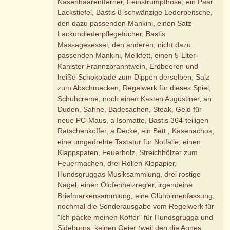
Nasenhaarentferner, Feinstrumpfhose, ein Paar
Lackstiefel, Bastis 8-schwänzige Lederpeitsche,
den dazu passenden Mankini, einen Satz
Lackundlederpflegetücher, Bastis
Massagesessel, den anderen, nicht dazu
passenden Mankini, Melkfett, einen 5-Liter-
Kanister Frannzbranntwein, Erdbeeren und
heiße Schokolade zum Dippen derselben, Salz
zum Abschmecken, Regelwerk für dieses Spiel,
Schuhcreme, noch einen Kasten Augustiner, an
Duden, Sahne, Badesachen, Steak, Geld für
neue PC-Maus, a Isomatte, Bastis 364-teiligen
Ratschenkoffer, a Decke, ein Bett , Käsenachos,
eine umgedrehte Tastatur für Notfälle, einen
Klappspaten, Feuerholz, Streichhölzer zum
Feuermachen, drei Rollen Klopapier,
Hundsgruggas Musiksammlung, drei rostige
Nägel, einen Ölofenheizregler, irgendeine
Briefmarkensammlung, eine Glühbirnenfassung,
nochmal die Sonderausgabe vom Regelwerk für
"Ich packe meinen Koffer" für Hundsgrugga und
Sideburns, keinen Geier (weil den die Agnes