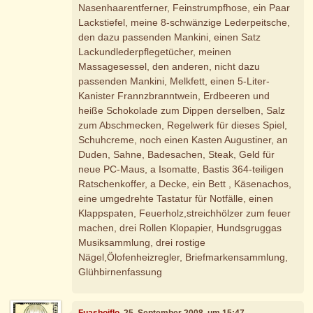
Nasenhaarentferner, Feinstrumpfhose, ein Paar
Lackstiefel, meine 8-schwänzige Lederpeitsche,
den dazu passenden Mankini, einen Satz
Lackundlederpflegetücher, meinen
Massagesessel, den anderen, nicht dazu
passenden Mankini, Melkfett, einen 5-Liter-
Kanister Frannzbranntwein, Erdbeeren und
heiße Schokolade zum Dippen derselben, Salz
zum Abschmecken, Regelwerk für dieses Spiel,
Schuhcreme, noch einen Kasten Augustiner, an
Duden, Sahne, Badesachen, Steak, Geld für
neue PC-Maus, a Isomatte, Bastis 364-teiligen
Ratschenkoffer, a Decke, ein Bett , Käsenachos,
eine umgedrehte Tastatur für Notfälle, einen
Klappspaten, Feuerholz,streichhölzer zum feuer
machen, drei Rollen Klopapier, Hundsgruggas
Musiksammlung, drei rostige
Nägel,Ölofenheizregler, Briefmarkensammlung,
Glühbirnenfassung
Fuasboiflo
, 25. September 2008, um 15:47