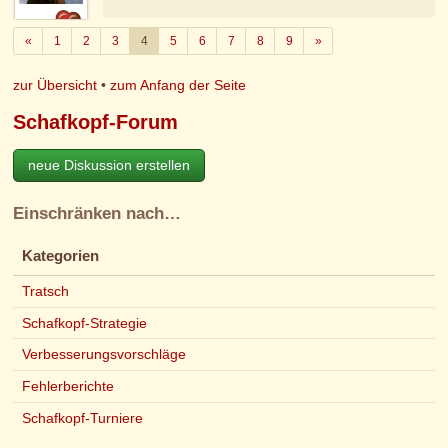
Zurück
Weiter
«
1
2
3
4
5
6
7
8
9
»
zur Übersicht
•
zum Anfang der Seite
Schafkopf-Forum
neue Diskussion erstellen
Einschränken nach…
Kategorien
Tratsch
Schafkopf-Strategie
Verbesserungsvorschläge
Fehlerberichte
Schafkopf-Turniere