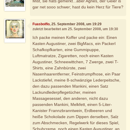
Mist, sie hats gemerkt...aber Agnes, der Geier is
gar net sooo schwer; hast du kein Herz für Tiere?
Fuasboiflo
, 25. September 2008, um 19:29
zuletzt bearbeitet am 25. September 2008, um 19:30
Ich packe meinen Koffer und packe ein: Einen
Kasten Augustiner, zwei BigMacs, ein Packerl
Schafkopfkarten, eine Gummipuppe,
Luftmatratze, Zigaretten, noch einen Kasten
Augustiner, Schneewittchen, 7 Zwerge, zwei T-
Shirts, eine Zahnbürste, zwei
Nasenhaarentferner, Feinstrumpfhose, ein Paar
Lackstiefel, meine 8-schwänzige Lederpeitsche,
den dazu passenden Mankini, einen Satz
Lackundlederpflegetücher, meinen
Massagesessel, den anderen, nicht dazu
passenden Mankini, Melkfett, einen 5-Liter-
Kanister Frannzbranntwein, Erdbeeren und
heiße Schokolade zum Dippen derselben, Salz
zum Abschmecken, Regelwerk für dieses Spiel,
Schuhcreme, noch einen Kasten Augustiner, an