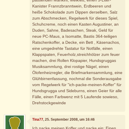
Kanister Frannzbranntwein, Erdbeeren und
heiße Schokolade zum Dippen derselben, Salz
zum Abschmecken, Regelwerk für dieses Spiel,
Schuhcreme, noch einen Kasten Augustiner, an
Duden, Sahne, Badesachen, Steak, Geld für
neue PC-Maus, a Isomatte, Bastis 364-teiligen
Ratschenkoffer, a Decke, ein Bett , Käsenachos,
eine umgedrehte Tastatur für Notfälle, einen
Klappspaten, Feuerholz,streichhölzer zum feuer
machen, drei Rollen Klopapier, Hundsgruggas
Musiksammlung, drei rostige Nägel, einen
Ölofenheizregler, die Briefmarkensammlung, eine
Glühbirnenfassung, nochmal die Sonderausgabe
vom Regelwerk für "ich-packe-meinen-Koffer" für
Hundsgrugga und Sideburns, einen Geier für alle
Fälle, einen Farbwenz mit 5 Laufende sowieso,
Drehstockgewinde
Tina77
, 25. September 2008, um 16:46
Ich packe meinen Koffer und packe ein: Einen