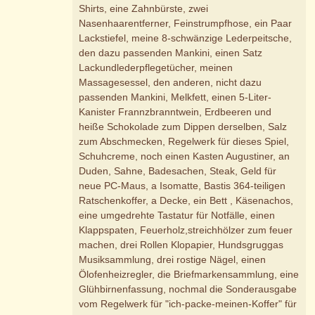
Shirts, eine Zahnbürste, zwei
Nasenhaarentferner, Feinstrumpfhose, ein Paar
Lackstiefel, meine 8-schwänzige Lederpeitsche,
den dazu passenden Mankini, einen Satz
Lackundlederpflegetücher, meinen
Massagesessel, den anderen, nicht dazu
passenden Mankini, Melkfett, einen 5-Liter-
Kanister Frannzbranntwein, Erdbeeren und
heiße Schokolade zum Dippen derselben, Salz
zum Abschmecken, Regelwerk für dieses Spiel,
Schuhcreme, noch einen Kasten Augustiner, an
Duden, Sahne, Badesachen, Steak, Geld für
neue PC-Maus, a Isomatte, Bastis 364-teiligen
Ratschenkoffer, a Decke, ein Bett , Käsenachos,
eine umgedrehte Tastatur für Notfälle, einen
Klappspaten, Feuerholz,streichhölzer zum feuer
machen, drei Rollen Klopapier, Hundsgruggas
Musiksammlung, drei rostige Nägel, einen
Ölofenheizregler, die Briefmarkensammlung, eine
Glühbirnenfassung, nochmal die Sonderausgabe
vom Regelwerk für "ich-packe-meinen-Koffer" für