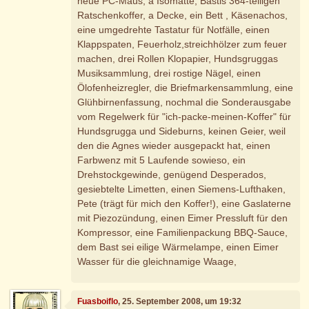
neue PC-Maus, a Isomatte, Bastis 364-teiligen
Ratschenkoffer, a Decke, ein Bett , Käsenachos,
eine umgedrehte Tastatur für Notfälle, einen
Klappspaten, Feuerholz,streichhölzer zum feuer
machen, drei Rollen Klopapier, Hundsgruggas
Musiksammlung, drei rostige Nägel, einen
Ölofenheizregler, die Briefmarkensammlung, eine
Glühbirnenfassung, nochmal die Sonderausgabe
vom Regelwerk für "ich-packe-meinen-Koffer" für
Hundsgrugga und Sideburns, keinen Geier, weil
den die Agnes wieder ausgepackt hat, einen
Farbwenz mit 5 Laufende sowieso, ein
Drehstockgewinde, genügend Desperados,
gesiebtelte Limetten, einen Siemens-Lufthaken,
Pete (trägt für mich den Koffer!), eine Gaslaterne
mit Piezozündung, einen Eimer Pressluft für den
Kompressor, eine Familienpackung BBQ-Sauce,
dem Bast sei eilige Wärmelampe, einen Eimer
Wasser für die gleichnamige Waage,
Fuasboiflo
, 25. September 2008, um 19:32