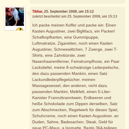
Tibhar
, 25. September 2008, um 15:12
zuletzt bearbeitet am 25. September 2008, um 15:13
Ich packe meinen Koffer und packe ein: Einen
Kasten Augustiner, zwei BigMacs, ein Packerl
Schafkopfkarten, eine Gummipuppe,
Luftmatratze, Zigaretten, noch einen Kasten
Augustiner, Schneewittchen, 7 Zwerge, zwei T-
Shirts, eine Zahnbürste, zwei
Nasenhaarentferner, Feinstrumpfhose, ein Paar
Lackstiefel, meine 8-schwänzige Lederpeitsche,
den dazu passenden Mankini, einen Satz
Lackundlederpflegetücher, meinen
Massagesessel, den anderen, nicht dazu
passenden Mankini, Melkfett, einen 5-Liter-
Kanister Frannzbranntwein, Erdbeeren und
heiße Schokolade zum Dippen derselben, Salz
zum Abschmecken, Regelwerk für dieses Spiel,
Schuhcreme, noch einen Kasten Augustiner, an
Duden, Sahne, Badesachen, Steak, Geld für
neue PC-Maus, a Isomatte, Bastis 364-teiligen