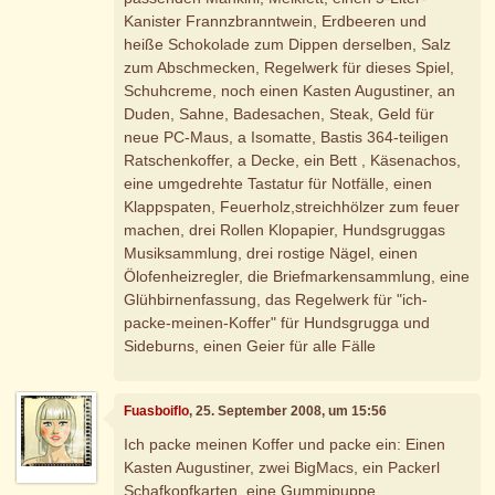
Kanister Frannzbranntwein, Erdbeeren und
heiße Schokolade zum Dippen derselben, Salz
zum Abschmecken, Regelwerk für dieses Spiel,
Schuhcreme, noch einen Kasten Augustiner, an
Duden, Sahne, Badesachen, Steak, Geld für
neue PC-Maus, a Isomatte, Bastis 364-teiligen
Ratschenkoffer, a Decke, ein Bett , Käsenachos,
eine umgedrehte Tastatur für Notfälle, einen
Klappspaten, Feuerholz,streichhölzer zum feuer
machen, drei Rollen Klopapier, Hundsgruggas
Musiksammlung, drei rostige Nägel, einen
Ölofenheizregler, die Briefmarkensammlung, eine
Glühbirnenfassung, das Regelwerk für "ich-
packe-meinen-Koffer" für Hundsgrugga und
Sideburns, einen Geier für alle Fälle
Fuasboiflo
, 25. September 2008, um 15:56
Ich packe meinen Koffer und packe ein: Einen
Kasten Augustiner, zwei BigMacs, ein Packerl
Schafkopfkarten, eine Gummipuppe,