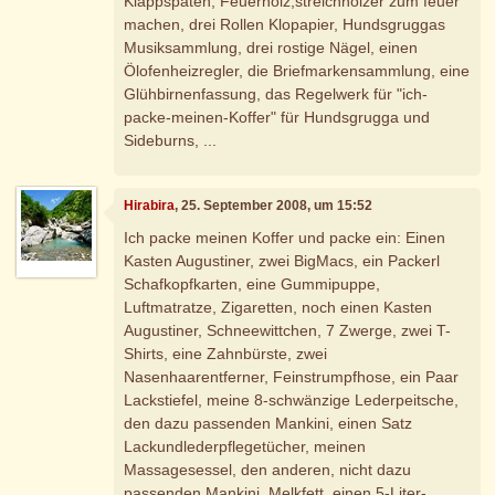
Klappspaten, Feuerholz,streichhölzer zum feuer
machen, drei Rollen Klopapier, Hundsgruggas
Musiksammlung, drei rostige Nägel, einen
Ölofenheizregler, die Briefmarkensammlung, eine
Glühbirnenfassung, das Regelwerk für "ich-
packe-meinen-Koffer" für Hundsgrugga und
Sideburns, ...
Hirabira
, 25. September 2008, um 15:52
Ich packe meinen Koffer und packe ein: Einen
Kasten Augustiner, zwei BigMacs, ein Packerl
Schafkopfkarten, eine Gummipuppe,
Luftmatratze, Zigaretten, noch einen Kasten
Augustiner, Schneewittchen, 7 Zwerge, zwei T-
Shirts, eine Zahnbürste, zwei
Nasenhaarentferner, Feinstrumpfhose, ein Paar
Lackstiefel, meine 8-schwänzige Lederpeitsche,
den dazu passenden Mankini, einen Satz
Lackundlederpflegetücher, meinen
Massagesessel, den anderen, nicht dazu
passenden Mankini, Melkfett, einen 5-Liter-