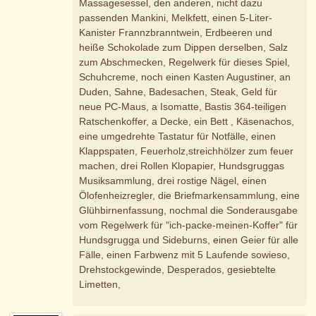
Massagesessel, den anderen, nicht dazu
passenden Mankini, Melkfett, einen 5-Liter-
Kanister Frannzbranntwein, Erdbeeren und
heiße Schokolade zum Dippen derselben, Salz
zum Abschmecken, Regelwerk für dieses Spiel,
Schuhcreme, noch einen Kasten Augustiner, an
Duden, Sahne, Badesachen, Steak, Geld für
neue PC-Maus, a Isomatte, Bastis 364-teiligen
Ratschenkoffer, a Decke, ein Bett , Käsenachos,
eine umgedrehte Tastatur für Notfälle, einen
Klappspaten, Feuerholz,streichhölzer zum feuer
machen, drei Rollen Klopapier, Hundsgruggas
Musiksammlung, drei rostige Nägel, einen
Ölofenheizregler, die Briefmarkensammlung, eine
Glühbirnenfassung, nochmal die Sonderausgabe
vom Regelwerk für "ich-packe-meinen-Koffer" für
Hundsgrugga und Sideburns, einen Geier für alle
Fälle, einen Farbwenz mit 5 Laufende sowieso,
Drehstockgewinde, Desperados, gesiebtelte
Limetten,