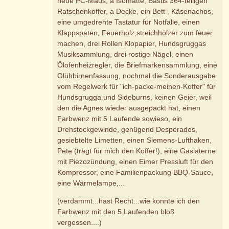
neue PC-Maus, a Isomatte, Bastis 364-teiligen
Ratschenkoffer, a Decke, ein Bett , Käsenachos,
eine umgedrehte Tastatur für Notfälle, einen
Klappspaten, Feuerholz,streichhölzer zum feuer
machen, drei Rollen Klopapier, Hundsgruggas
Musiksammlung, drei rostige Nägel, einen
Ölofenheizregler, die Briefmarkensammlung, eine
Glühbirnenfassung, nochmal die Sonderausgabe
vom Regelwerk für "ich-packe-meinen-Koffer" für
Hundsgrugga und Sideburns, keinen Geier, weil
den die Agnes wieder ausgepackt hat, einen
Farbwenz mit 5 Laufende sowieso, ein
Drehstockgewinde, genügend Desperados,
gesiebtelte Limetten, einen Siemens-Lufthaken,
Pete (trägt für mich den Koffer!), eine Gaslaterne
mit Piezozündung, einen Eimer Pressluft für den
Kompressor, eine Familienpackung BBQ-Sauce,
eine Wärmelampe,...
(verdammt...hast Recht...wie konnte ich den
Farbwenz mit den 5 Laufenden bloß
vergessen....)