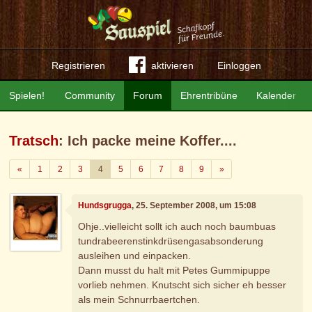
Registrieren
aktivieren
Einloggen
Spielen!
Community
Forum
Ehrentribüne
Kalender
Tratsch
: Ich packe meine Koffer....
Zurück
Weiter
«
1
2
3
4
5
6
7
8
9
»
Hundsgrugga
, 25. September 2008, um 15:08
Ohje..vielleicht sollt ich auch noch baumbuas
tundrabeerenstinkdrüsengasabsonderung
ausleihen und einpacken.
Dann musst du halt mit Petes Gummipuppe
vorlieb nehmen. Knutscht sich sicher eh besser
als mein Schnurrbaertchen.