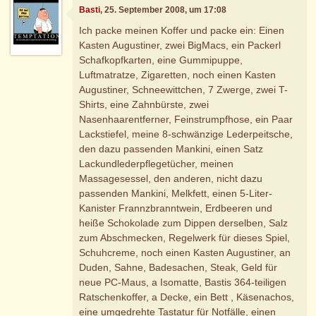
Basti
, 25. September 2008, um 17:08
Ich packe meinen Koffer und packe ein: Einen
Kasten Augustiner, zwei BigMacs, ein Packerl
Schafkopfkarten, eine Gummipuppe,
Luftmatratze, Zigaretten, noch einen Kasten
Augustiner, Schneewittchen, 7 Zwerge, zwei T-
Shirts, eine Zahnbürste, zwei
Nasenhaarentferner, Feinstrumpfhose, ein Paar
Lackstiefel, meine 8-schwänzige Lederpeitsche,
den dazu passenden Mankini, einen Satz
Lackundlederpflegetücher, meinen
Massagesessel, den anderen, nicht dazu
passenden Mankini, Melkfett, einen 5-Liter-
Kanister Frannzbranntwein, Erdbeeren und
heiße Schokolade zum Dippen derselben, Salz
zum Abschmecken, Regelwerk für dieses Spiel,
Schuhcreme, noch einen Kasten Augustiner, an
Duden, Sahne, Badesachen, Steak, Geld für
neue PC-Maus, a Isomatte, Bastis 364-teiligen
Ratschenkoffer, a Decke, ein Bett , Käsenachos,
eine umgedrehte Tastatur für Notfälle, einen