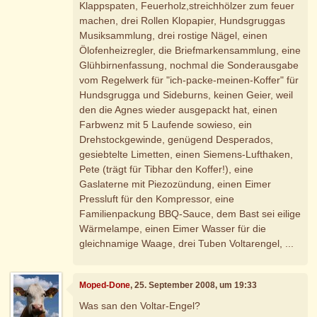
Klappspaten, Feuerholz,streichhölzer zum feuer
machen, drei Rollen Klopapier, Hundsgruggas
Musiksammlung, drei rostige Nägel, einen
Ölofenheizregler, die Briefmarkensammlung, eine
Glühbirnenfassung, nochmal die Sonderausgabe
vom Regelwerk für "ich-packe-meinen-Koffer" für
Hundsgrugga und Sideburns, keinen Geier, weil
den die Agnes wieder ausgepackt hat, einen
Farbwenz mit 5 Laufende sowieso, ein
Drehstockgewinde, genügend Desperados,
gesiebtelte Limetten, einen Siemens-Lufthaken,
Pete (trägt für Tibhar den Koffer!), eine
Gaslaterne mit Piezozündung, einen Eimer
Pressluft für den Kompressor, eine
Familienpackung BBQ-Sauce, dem Bast sei eilige
Wärmelampe, einen Eimer Wasser für die
gleichnamige Waage, drei Tuben Voltarengel, ...
Moped-Done
, 25. September 2008, um 19:33
Was san den Voltar-Engel?