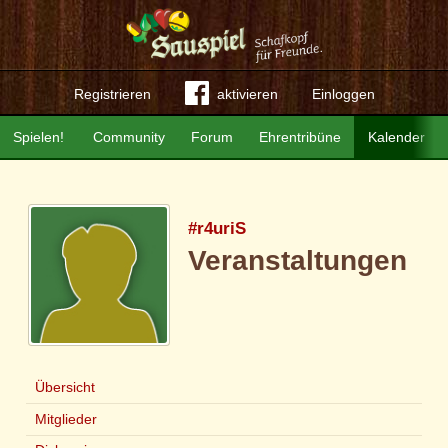
Registrieren
aktivieren
Einloggen
Spielen!
Community
Forum
Ehrentribüne
Kalender
#r4uriS
Veranstaltungen
Übersicht
Mitglieder