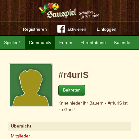
Registrieren
aktivieren
Einloggen
Spielen!
Community
Forum
Ehrentribüne
Kalender
#r4uriS
Beitreten
Kniet nieder ihr Bauern - #r4uriS ist
zu Gast!
Übersicht
Mitglieder