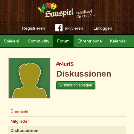
Registrieren
aktivieren
Einloggen
Spielen!
Community
Forum
Ehrentribüne
Kalender
#r4uriS
Diskussionen
Diskussion anlegen
Übersicht
Mitglieder
Diskussionen