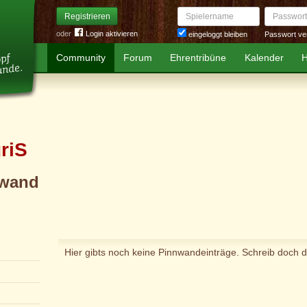
Spielername
Passwort
Registrieren
oder
Login aktivieren
Passwort ve
eingeloggt bleiben
Community
Forum
Ehrentribüne
Kalender
H
riS
wand
Hier gibts noch keine Pinnwandeinträge. Schreib doch d