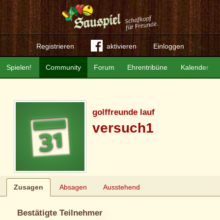
Registrieren
aktivieren
Einloggen
Spielen!
Community
Forum
Ehrentribüne
Kalender
golffreunde lauf
versuch1
Zusagen
Absagen
Ausstehend
Bestätigte Teilnehmer