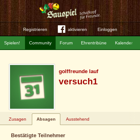
Registrieren
aktivieren
Einloggen
Spielen!
Community
Forum
Ehrentribüne
Kalender
golffreunde lauf
versuch1
Zusagen
Absagen
Ausstehend
Bestätigte Teilnehmer