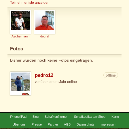
Teilnehmerliste anzeigen
Aschermann
docral
Fotos
Bisher wurden noch keine Fotos eingetragen.
pedro12
offline
vor über einem Jahr online
iPhone/iPad
Blog
Schafkopf lernen
Schafkopfkarten-Shop
Karte
Über uns
Presse
Partner
AGB
Datenschutz
Impressum