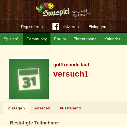
Registrieren
aktivieren
Einloggen
Spielen!
Community
Forum
Ehrentribüne
Kalender
golffreunde lauf
versuch1
Zusagen
Absagen
Ausstehend
Bestätigte Teilnehmer