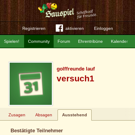
Registrieren
aktivieren
Einloggen
Spielen!
Community
Forum
Ehrentribüne
Kalender
golffreunde lauf
versuch1
Zusagen
Absagen
Ausstehend
Bestätigte Teilnehmer