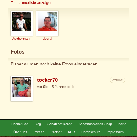
Teilnehmerliste anzeigen
Aschermann
docral
Fotos
Bisher wurden noch keine Fotos eingetragen.
tocker70
offline
vor über 5 Jahren online
iPhone/iPad
Blog
Schafkopf lernen
Schafkopfkarten-Shop
Karte
Über uns
Presse
Partner
AGB
Datenschutz
Impressum