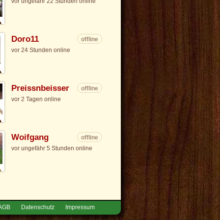
vor ungefähr 22 Stunden online
Doro11
offline
vor 24 Stunden online
Preissnbeisser
offline
vor 2 Tagen online
Woifgang
offline
vor ungefähr 5 Stunden online
AGB
Datenschutz
Impressum