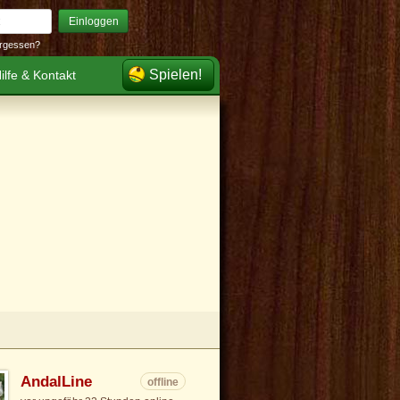
Einloggen
rgessen?
Spielen!
ilfe & Kontakt
AndalLine
offline