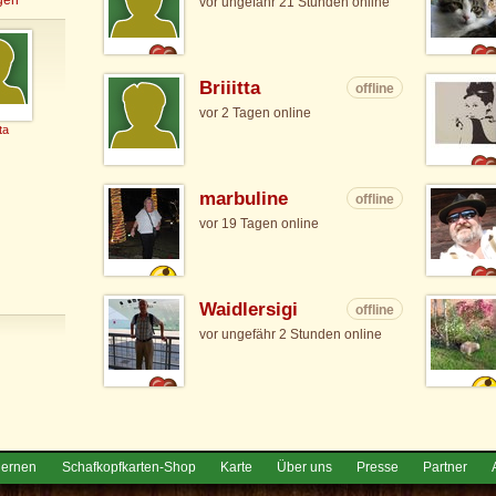
vor ungefähr 21 Stunden online
Briiitta
offline
vor 2 Tagen online
tta
marbuline
offline
vor 19 Tagen online
Waidlersigi
offline
vor ungefähr 2 Stunden online
lernen
Schafkopfkarten-Shop
Karte
Über uns
Presse
Partner