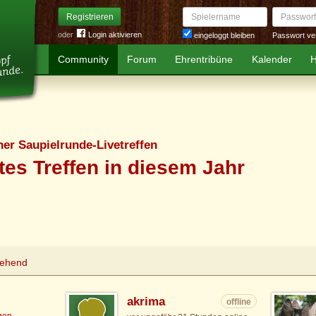
Spielername
Passwort
Registrieren
oder
Login aktivieren
Passwort ve
eingeloggt bleiben
Community
Forum
Ehrentribüne
Kalender
H
er Saupielrunde-Livetreffen
tes Treffen in diesem Jahr
tehend
akrima
offline
igen