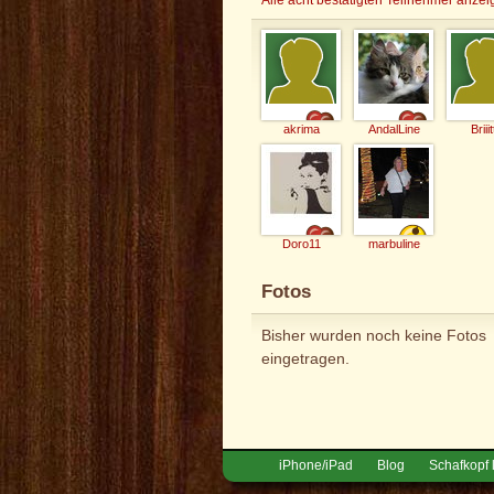
akrima
AndalLine
Briii
Doro11
marbuline
Fotos
Bisher wurden noch keine Fotos
eingetragen.
iPhone/iPad
Blog
Schafkopf 