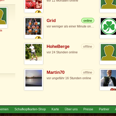
vor 12 Monaten online
Grid
online
vor weniger als einer Minute online
tta
HoheBerge
offline
vor 24 Stunden online
Martin70
offline
vor ungefähr 16 Stunden online
lernen
Schafkopfkarten-Shop
Karte
Über uns
Presse
Partner