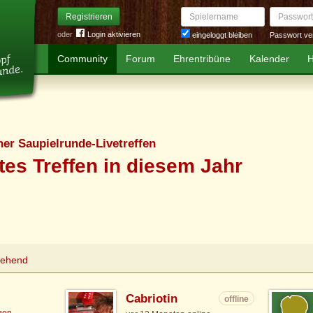
Spielername
Passwort
Registrieren
oder
Login aktivieren
Passwort ve
eingeloggt bleiben
Community
Forum
Ehrentribüne
Kalender
H
er Saupielrunde-Livetreffen
tes Treffen in diesem Jahr
tehend
Cabriotin
offline
igen