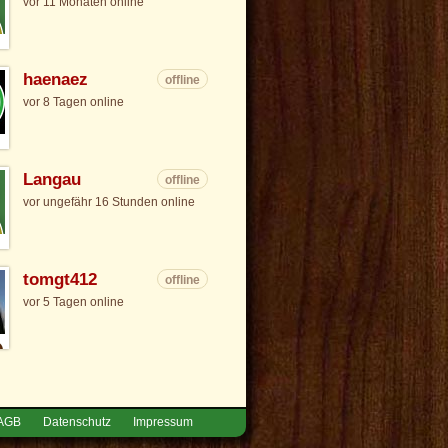
vor 11 Monaten online
haenaez
offline
vor 8 Tagen online
Langau
offline
vor ungefähr 16 Stunden online
tomgt412
offline
vor 5 Tagen online
AGB
Datenschutz
Impressum