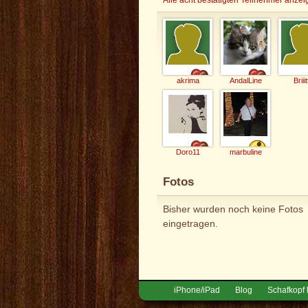
akrima
AndalLine
Briii
Doro11
marbuline
Fotos
Bisher wurden noch keine Fotos
eingetragen.
iPhone/iPad
Blog
Schafkopf 