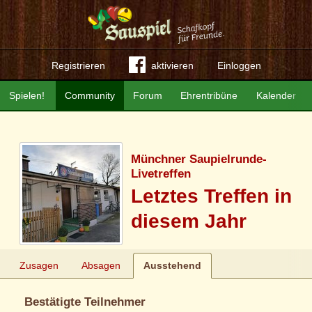
Registrieren
aktivieren
Einloggen
Spielen!
Community
Forum
Ehrentribüne
Kalender
Münchner Saupielrunde-
Livetreffen
Letztes Treffen in
diesem Jahr
Zusagen
Absagen
Ausstehend
Bestätigte Teilnehmer