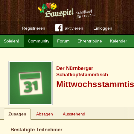
Registrieren
aktivieren
Einloggen
Spielen!
Community
Forum
Ehrentribüne
Kalender
Der Nürnberger
Schafkopfstammtisch
Mittwochsstammti
Zusagen
Absagen
Ausstehend
Bestätigte Teilnehmer