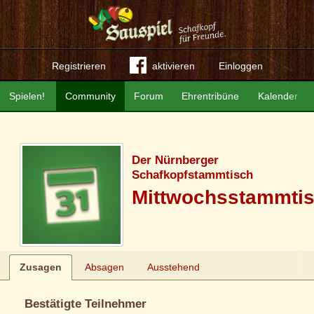
Registrieren
aktivieren
Einloggen
Spielen!
Community
Forum
Ehrentribüne
Kalender
Der Nürnberger
Schafkopfstammtisch
Mittwochsstammti
Zusagen
Absagen
Ausstehend
Bestätigte Teilnehmer