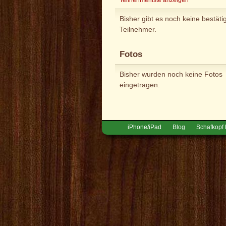
Bisher gibt es noch keine bestäti
Teilnehmer.
Fotos
Bisher wurden noch keine Fotos
eingetragen.
iPhone/iPad
Blog
Schafkopf 