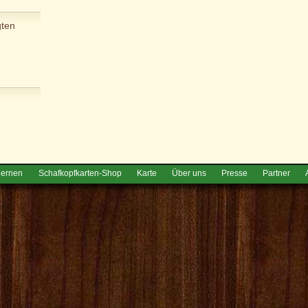
gten
lernen
Schafkopfkarten-Shop
Karte
Über uns
Presse
Partner