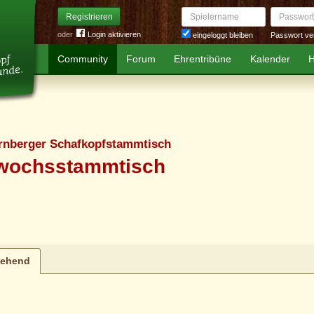
Spielername
Passwort
Registrieren
oder
Login aktivieren
Passwort ve
eingeloggt bleiben
Community
Forum
Ehrentribüne
Kalender
H
rnberger Schafkopfstammtisch
twochsstammtisch
tehend