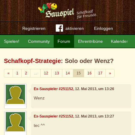
Registrieren
aktivieren
Einloggen
Spielen!
Community
Forum
Ehrentribüne
Kalender
Schafkopf-Strategie
: Solo oder Wenz?
Zurück
Weiter
«
1
2
…
12
13
14
15
16
17
»
Ex-Sauspieler #251152
, 12. Mai 2013, um 13:26
Wenz
Ex-Sauspieler #251152
, 12. Mai 2013, um 13:27
tec ^^