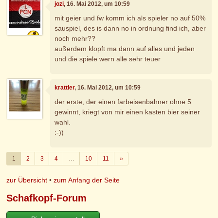
jozi
, 16. Mai 2012, um 10:59
mit geier und fw komm ich als spieler no auf 50%
sauspiel, des is dann no in ordnung find ich, aber
noch mehr??
außerdem klopft ma dann auf alles und jeden
und die spiele wern alle sehr teuer
krattler
, 16. Mai 2012, um 10:59
der erste, der einen farbeisenbahner ohne 5
gewinnt, kriegt von mir einen kasten bier seiner
wahl.
:-))
Weiter
1
2
3
4
…
10
11
»
zur Übersicht
•
zum Anfang der Seite
Schafkopf-Forum