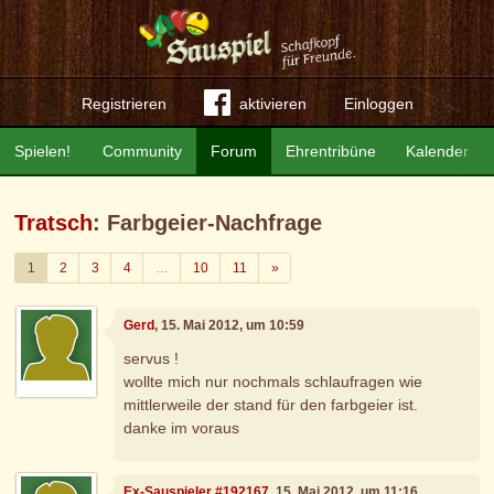
Registrieren
aktivieren
Einloggen
Spielen!
Community
Forum
Ehrentribüne
Kalender
Tratsch
: Farbgeier-Nachfrage
Weiter
1
2
3
4
…
10
11
»
Gerd
, 15. Mai 2012, um 10:59
servus !
wollte mich nur nochmals schlaufragen wie
mittlerweile der stand für den farbgeier ist.
danke im voraus
Ex-Sauspieler #192167
, 15. Mai 2012, um 11:16