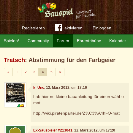
Registrieren
aktivieren
Einloggen
Spielen!
Community
Forum
Ehrentribüne
Kalender
Tratsch
: Abstimmung für den Farbgeier
Zurück
Weiter
«
1
2
3
4
5
»
k_Uno
, 12. März 2012, um 17:16
hab hier ne kleine bauanleitung für einen wähl-o-
mat...
http://wiki.piratenpartei.de/Z%C3%A4hl-O-mat
Ex-Sauspieler #213041
, 12. März 2012, um 17:20