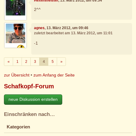
Hexenmeister
, 13. März 2012, um 09:34
2^^
agnes
, 13. März 2012, um 09:46
zuletzt bearbeitet am 13. März 2012, um 11:01
-1
Zurück
Weiter
«
1
2
3
4
5
»
zur Übersicht
•
zum Anfang der Seite
Schafkopf-Forum
neue Diskussion erstellen
Einschränken nach…
Kategorien