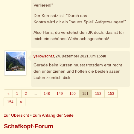
Verlieren!"
Der Kernsatz ist: "Durch das
Kontra wird dir ein "neues Spiel" Aufgezwungen!".
Also Hans, du verstehst den JK doch. das ist für
mich ein schönes Weihnachtsgeschenk!
yellowschaf
, 24. Dezember 2021, um 15:40
Gerade beim kurzen musst trotzdem erst recht
den unter ziehen und hoffen die beiden assen
laufen ziemlich dick.
Zurück
«
1
2
…
148
149
150
151
152
153
Weiter
154
»
zur Übersicht
•
zum Anfang der Seite
Schafkopf-Forum