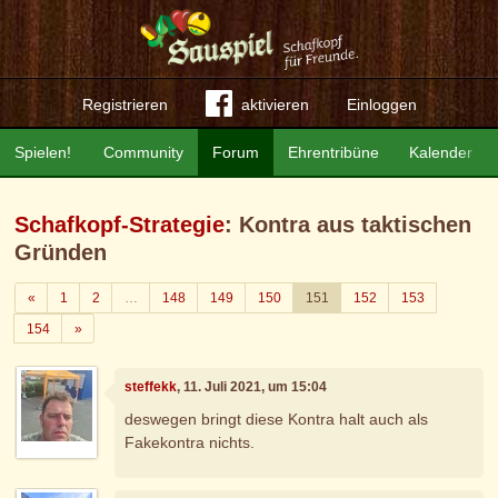
Registrieren
aktivieren
Einloggen
Spielen!
Community
Forum
Ehrentribüne
Kalender
Schafkopf-Strategie
: Kontra aus taktischen
Gründen
Zurück
«
1
2
…
148
149
150
151
152
153
Weiter
154
»
steffekk
, 11. Juli 2021, um 15:04
deswegen bringt diese Kontra halt auch als
Fakekontra nichts.