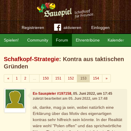
Registrieren
aktivieren
Einloggen
Spielen!
Community
Forum
Ehrentribüne
Kalender
Schafkopf-Strategie
: Kontra aus taktischen
Gründen
Zurück
Weiter
«
1
2
…
150
151
152
153
154
»
Ex-Sauspieler #197158
, 05. Juni 2022, um 17:45
zuletzt bearbeitet am 05. Juni 2022, um 17:48
ok, danke, mag ja sein, wobei natürlich eine
Erklärung über das Motiv des eigenartigen
kontras sehr hilfreich sein könnte. In der Realität
wäre wohl "Polen offen" und das sprichwörtliche