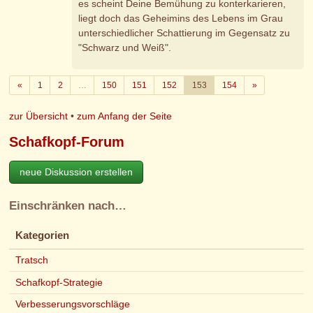
es scheint Deine Bemühung zu konterkarieren,
liegt doch das Geheimins des Lebens im Grau
unterschiedlicher Schattierung im Gegensatz zu
"Schwarz und Weiß".
Zurück
Weiter
«
1
2
…
150
151
152
153
154
»
zur Übersicht
•
zum Anfang der Seite
Schafkopf-Forum
neue Diskussion erstellen
Einschränken nach…
Kategorien
Tratsch
Schafkopf-Strategie
Verbesserungsvorschläge