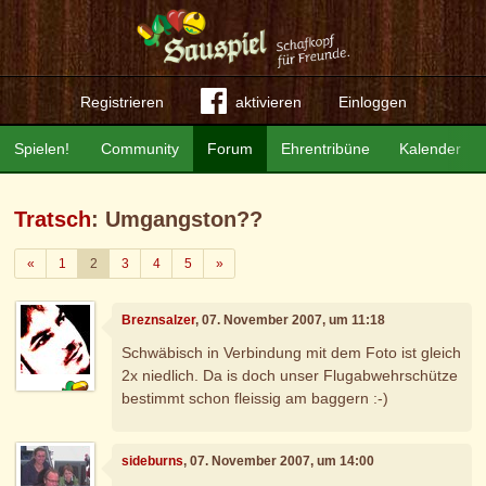
Registrieren
aktivieren
Einloggen
Spielen!
Community
Forum
Ehrentribüne
Kalender
Tratsch
: Umgangston??
Zurück
Weiter
«
1
2
3
4
5
»
Breznsalzer
, 07. November 2007, um 11:18
Schwäbisch in Verbindung mit dem Foto ist gleich
2x niedlich. Da is doch unser Flugabwehrschütze
bestimmt schon fleissig am baggern :-)
sideburns
, 07. November 2007, um 14:00