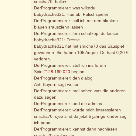
smicha70: hallo+
DerProgrammierer: was willstdu
babydrache321: Hau ab, Falschspieler
DerProgrammierer: soll ich mir den blanken
blauen srausziehn lassen
DerProgrammierer: lern schafkopf du looser
babydrache321: Fresse
babydrache321 hat mit smicha70 das Sauspiel
gewonnen. Sie haben 105 Augen. Du hast 0,20 €
verloren.
DerProgrammierer: stell ich ins forum
Spiel
#128.160.020
beginnt.
DerProgrammierer: den dialog
Anti-Bayern sagt weiter.
DerProgrammierer: mal sehen was die anderen
dazu sagen
DerProgrammierer: und die admins
DerProgrammierer: würde mich interessieren
smicha70: ojee sind da jetzt 6 jährige kinder sag
ich papa
DerProgrammierer: kannst dann nachlesen
smicha70 sagt weiter.