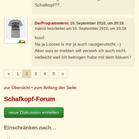
Schafkopf??
DerProgrammierer
, 10. September 2010, um 20:16
zuletzt bearbeitet am 10. September 2010, um 20:18
loool
Na ja Looser is mir ja auch rausgerutscht :-)
Aber was er melden will versteh ich auch nicht,
vielleicht weil ich betrogen habe mit dem blauen !
Zurück
Weiter
«
1
2
3
4
5
»
zur Übersicht
•
zum Anfang der Seite
Schafkopf-Forum
neue Diskussion erstellen
Einschränken nach…