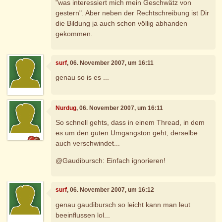
"was interessiert mich mein Geschwätz von
gestern". Aber neben der Rechtschreibung ist Dir
die Bildung ja auch schon völlig abhanden
gekommen.
surf
, 06. November 2007, um 16:11
genau so is es ...
Nurdug
, 06. November 2007, um 16:11
So schnell gehts, dass in einem Thread, in dem
es um den guten Umgangston geht, derselbe
auch verschwindet...
@Gaudibursch: Einfach ignorieren!
surf
, 06. November 2007, um 16:12
genau gaudibursch so leicht kann man leut
beeinflussen lol...