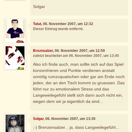
Solgar
Tutut
, 06. November 2007, um 12:32
Dieser Eintrag wurde entfernt.
Breznsalzer
, 06. November 2007, um 12:59
zuletzt bearbeitet am 06. November 2007, um 13:45
Also ich finde auch, man sollte sich auf das Spiel
konzentrieren und Punkte verdienen anstatt
unnötig rumzuquatschen oder gar am Ende noch
jeden, der an den Tisch kommt zu gruessen. Das
führt nur zu emotionalem Stress und das
Langeweilegefühl stellt sich dann auch nicht ein,
wegen dem wir ja eigentlich da sind...
Solgar
, 06. November 2007, um 13:30
;-) Brenzensalzer... ja, dass Langweilegefühl...