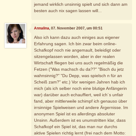
jemand wirklich unsinnig spielt und sich dann am
besten auch nix sagen lassen will...
Annalina
, 07. November 2007, um 00:51
Also ich kann dazu auch einiges aus eigener
Erfahrung sagen. Ich bin zwar beim online-
Schafkopf noch nie angemault, beleidigt oder
sitzengelassen worden, aber in der realen
Wirtschaft fliegen bei uns auch regelmäßig die
Fetzen ("Was machsch du da??" "Bisch du jetz
wahnsinnig?" "Du Depp, was spielsch n für an
Scheiß zam?" etc.) Vor wenigen Jahren hab ich
mich (als ich selber noch eine blutige Anfängerin
war) darüber auch echauffiert, weil ich´s unfair
fand, aber mittlerweile schimpf ich genauso über
irrsinnige Spielweisen und andere Ärgernisse. Im
anonymen Spiel ist es allerdings absoluter
Unsinn. Außerdem ist es unumstritten klar, dass
Schafkopf ein Spiel ist, das man nur durchs
aktive Spielen richtig lernt (frei nach dem Motto: