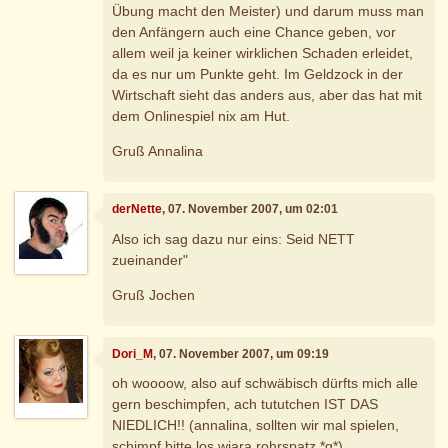
Übung macht den Meister) und darum muss man
den Anfängern auch eine Chance geben, vor
allem weil ja keiner wirklichen Schaden erleidet,
da es nur um Punkte geht. Im Geldzock in der
Wirtschaft sieht das anders aus, aber das hat mit
dem Onlinespiel nix am Hut.
Gruß Annalina
derNette
, 07. November 2007, um 02:01
Also ich sag dazu nur eins: Seid NETT
zueinander"
Gruß Jochen
Dori_M
, 07. November 2007, um 09:19
oh woooow, also auf schwäbisch dürfts mich alle
gern beschimpfen, ach tututchen IST DAS
NIEDLICH!! (annalina, sollten wir mal spielen,
schimpf bitte los wiara rohrspatz *g*)