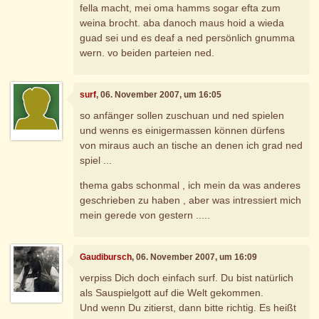
fella macht, mei oma hamms sogar efta zum
weina brocht. aba danoch maus hoid a wieda
guad sei und es deaf a ned persönlich gnumma
wern. vo beiden parteien ned.
surf
, 06. November 2007, um 16:05
so anfänger sollen zuschuan und ned spielen
und wenns es einigermassen können dürfens
von miraus auch an tische an denen ich grad ned
spiel ...
thema gabs schonmal , ich mein da was anderes
geschrieben zu haben , aber was intressiert mich
mein gerede von gestern .....
Gaudibursch
, 06. November 2007, um 16:09
verpiss Dich doch einfach surf. Du bist natürlich
als Sauspielgott auf die Welt gekommen.
Und wenn Du zitierst, dann bitte richtig. Es heißt