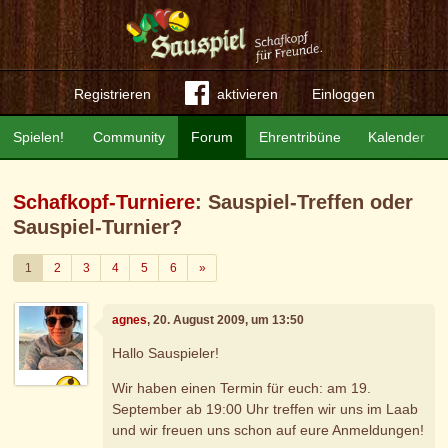
Registrieren
aktivieren
Einloggen
Spielen!
Community
Forum
Ehrentribüne
Kalender
Schafkopf-Turniere
: Sauspiel-Treffen oder
Sauspiel-Turnier?
Weiter
1
2
3
4
5
6
»
agnes
, 20. August 2009, um 13:50
Hallo Sauspieler!
Wir haben einen Termin für euch: am 19.
September ab 19:00 Uhr treffen wir uns im Laab
und wir freuen uns schon auf eure Anmeldungen!