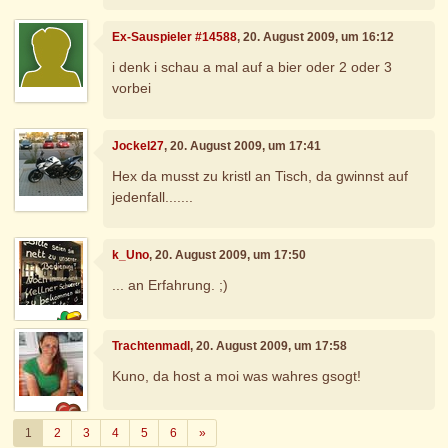
Ex-Sauspieler #14588
, 20. August 2009, um 16:12
i denk i schau a mal auf a bier oder 2 oder 3
vorbei
Jockel27
, 20. August 2009, um 17:41
Hex da musst zu kristl an Tisch, da gwinnst auf
jedenfall.......
k_Uno
, 20. August 2009, um 17:50
... an Erfahrung. ;)
Trachtenmadl
, 20. August 2009, um 17:58
Kuno, da host a moi was wahres gsogt!
Weiter
1
2
3
4
5
6
»