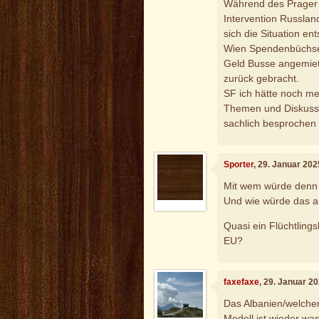
Während des Prager 
Intervention Russlan
sich die Situation en
Wien Spendenbüchse
Geld Busse angemiet
zurück gebracht.
SF ich hätte noch me
Themen und Diskussi
sachlich besprochen 
Sporter
, 29. Januar 202
Mit wem würde denn
Und wie würde das 
Quasi ein Flüchtling
EU?
faxefaxe
, 29. Januar 2
Das Albanien/welcher
Modell ist wieder was