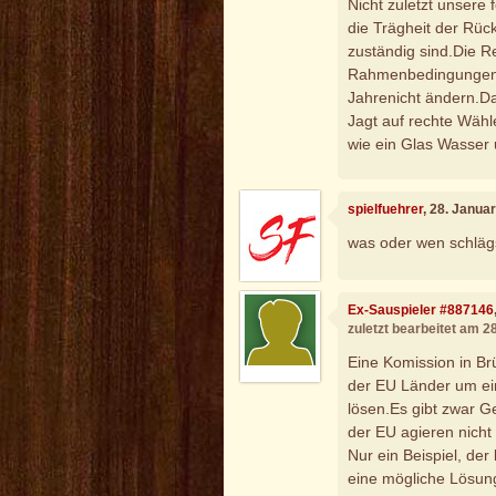
Nicht zuletzt unsere 
die Trägheit der Rüc
zuständig sind.Die Re
Rahmenbedingungen.M
Jahrenicht ändern.Da
Jagt auf rechte Wähl
wie ein Glas Wasser 
spielfuehrer
, 28. Janua
was oder wen schläg
Ex-Sauspieler #887146
zuletzt bearbeitet am 2
Eine Komission in Br
der EU Länder um ein
lösen.Es gibt zwar G
der EU agieren nicht e
Nur ein Beispiel, der
eine mögliche Lösun