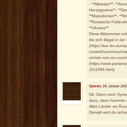
- **Albanien**- **Arm
Herzegowina**- **Geo
**Mazedonien**- **Mo
**Russische Föderatio
**Ukraine**
Diese Abkommen erl
die sich illegal in de
(https://eur-lex.euro
content/summary/re
certain-non-eu-countr
(https://www.parlame
1011995.html)
Sporter
, 29. Januar 202
Ok. Dann noch Syrien,
dazu, dann hammer d
Alles Länder wo Russ
Donald wird da siche