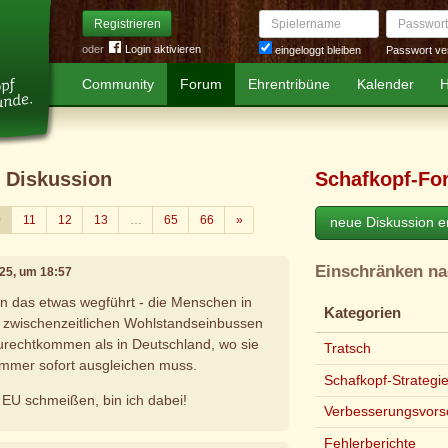
Spielername
Passwort
Registrieren
oder
Login aktivieren
Passwort ve
eingeloggt bleiben
Community
Forum
Ehrentribüne
Kalender
H
z Diskussion
Schafkopf-Fo
Weiter
0
11
12
13
…
65
66
»
neue Diskussion er
Einschränken n
025, um 18:57
n das etwas wegführt - die Menschen in
Kategorien
 zwischenzeitlichen Wohlstandseinbussen
urechtkommen als in Deutschland, wo sie
Tratsch
immer sofort ausgleichen muss.
Schafkopf-Strategi
EU schmeißen, bin ich dabei!
Verbesserungsvors
Fehlerberichte