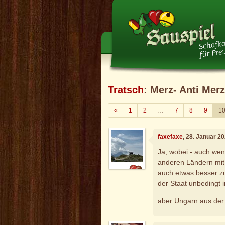
Tratsch
: Merz- Anti Mer
Zurück
«
1
2
…
7
8
9
1
faxefaxe
, 28. Januar 2
Ja, wobei - auch wen
anderen Ländern mit
auch etwas besser z
der Staat unbedingt 
aber Ungarn aus der 