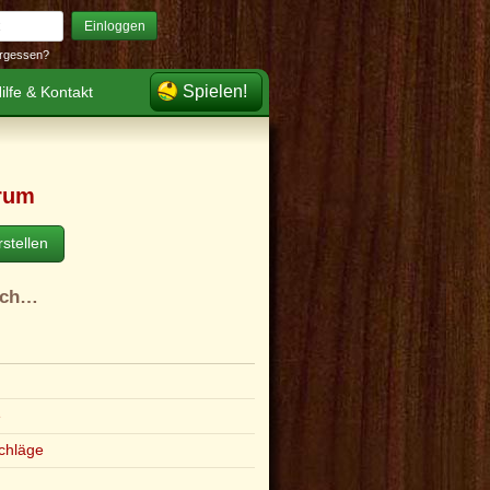
Einloggen
rgessen?
Spielen!
ilfe & Kontakt
rum
stellen
ach…
e
chläge