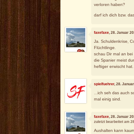
verloren haben?
darf ich dich bzw. da
faxefaxe
, 28. Januar 2
Ja. Schuldenkrise, C
Flüchtlinge.
schau Dir mal an bei
die Spanier meist du
heftiger erwischt hat.
spielfuehrer
, 28. Janua
...ich seh das auch s
mal einig sind.
faxefaxe
, 28. Januar 2
zuletzt bearbeitet am 2
Aushalten kann kaum