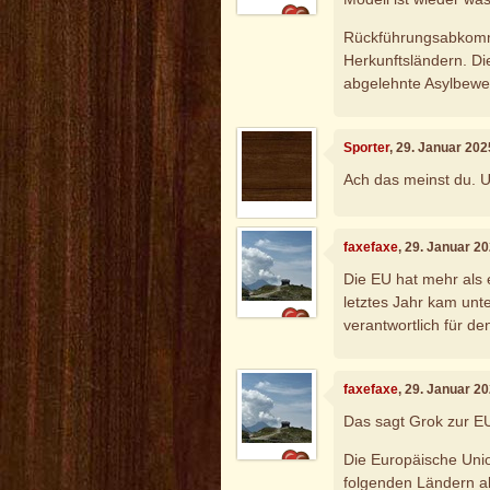
Rückführungsabkomme
Herkunftsländern. Di
abgelehnte Asylbewe
Sporter
, 29. Januar 202
Ach das meinst du. U
faxefaxe
, 29. Januar 2
Die EU hat mehr als 
letztes Jahr kam un
verantwortlich für d
faxefaxe
, 29. Januar 2
Das sagt Grok zur E
Die Europäische Un
folgenden Ländern a