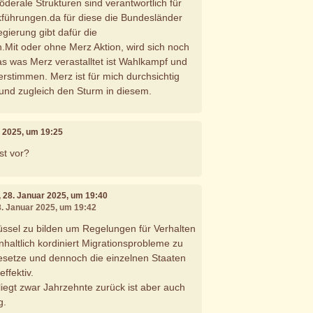
föderale Strukturen sind verantwortlich für
kführungen.da für diese die Bundesländer
gierung gibt dafür die
it oder ohne Merz Aktion, wird sich noch
s was Merz verastalltet ist Wahlkampf und
erstimmen. Merz ist für mich durchsichtig
und zugleich den Sturm in diesem.
r 2025, um 19:25
st vor?
, 28. Januar 2025, um 19:40
8. Januar 2025, um 19:42
üssel zu bilden um Regelungen für Verhalten
haltlich kordiniert Migrationsprobleme zu
esetze und dennoch die einzelnen Staaten
ffektiv.
 liegt zwar Jahrzehnte zurück ist aber auch
g.