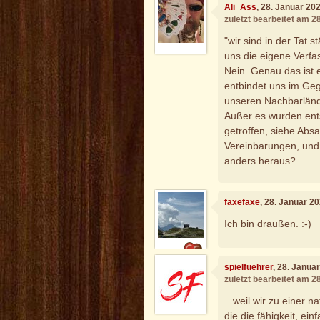
Ali_Ass
, 28. Januar 20
zuletzt bearbeitet am 2
"wir sind in der Tat s
uns die eigene Verfa
Nein. Genau das ist e
entbindet uns im Ge
unseren Nachbarländ
Außer es wurden ent
getroffen, siehe Absa
Vereinbarungen, und 
anders heraus?
faxefaxe
, 28. Januar 2
Ich bin draußen. :-)
spielfuehrer
, 28. Janua
zuletzt bearbeitet am 2
...weil wir zu einer
die die fähigkeit, ei