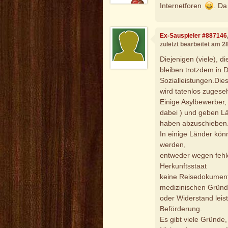
Internetforen
. Da
Ex-Sauspieler #887146
zuletzt bearbeitet am 2
Diejenigen (viele), 
bleiben trotzdem in 
Sozialleistungen.Dies
wird tatenlos zuges
Einige Asylbewerber, 
dabei ) und geben Lä
haben abzuschieben
In einige Länder kö
werden,
entweder wegen fehl
Herkunftsstaat
keine Reisedokument
medizinischen Gründ
oder Widerstand leis
Beförderung.
Es gibt viele Gründe,