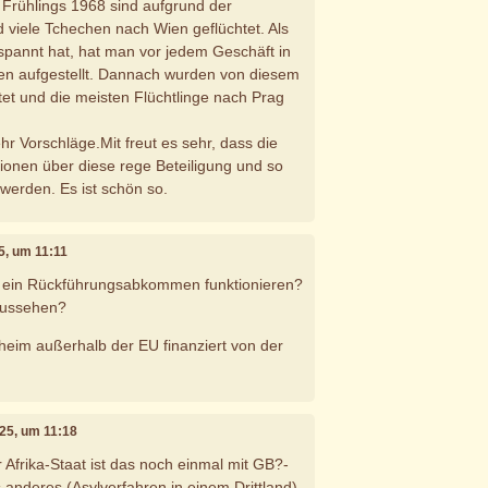
Frühlings 1968 sind aufgrund der
d viele Tchechen nach Wien geflüchtet. Als
tspannt hat, hat man vor jedem Geschäft in
n aufgestellt. Dannach wurden von diesem
et und die meisten Flüchtlinge nach Prag
hr Vorschläge.Mit freut es sehr, dass die
onen über diese rege Beteiligung und so
werden. Es ist schön so.
5, um 11:11
 ein Rückführungsabkommen funktionieren?
aussehen?
sheim außerhalb der EU finanziert von der
025, um 11:18
 Afrika-Staat ist das noch einmal mit GB?-
 anderes (Asylverfahren in einem Drittland).