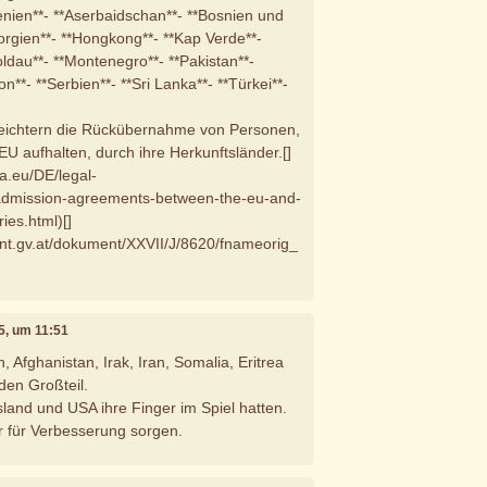
enien**- **Aserbaidschan**- **Bosnien und
rgien**- **Hongkong**- **Kap Verde**-
ldau**- **Montenegro**- **Pakistan**-
n**- **Serbien**- **Sri Lanka**- **Türkei**-
eichtern die Rückübernahme von Personen,
r EU aufhalten, durch ihre Herkunftsländer.[]
pa.eu/DE/legal-
admission-agreements-between-the-eu-and-
ies.html)[]
nt.gv.at/dokument/XXVII/J/8620/fnameorig_
5, um 11:51
 Afghanistan, Irak, Iran, Somalia, Eritrea
en Großteil.
land und USA ihre Finger im Spiel hatten.
r für Verbesserung sorgen.