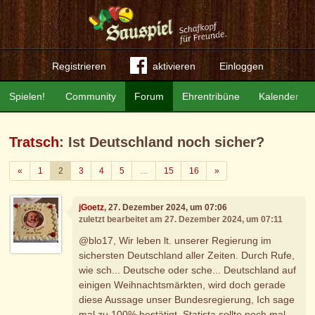
Registrieren
aktivieren
Einloggen
Spielen!
Community
Forum
Ehrentribüne
Kalender
Tratsch
: Ist Deutschland noch sicher?
Zurück
Weiter
«
1
2
3
4
5
…
15
16
»
jGoetz
, 27. Dezember 2024, um 07:06
zuletzt bearbeitet am 27. Dezember 2024, um 07:11
@blo17, Wir leben lt. unserer Regierung im
sichersten Deutschland aller Zeiten. Durch Rufe,
wie sch... Deutsche oder sche... Deutschland auf
einigen Weihnachtsmärkten, wird doch gerade
diese Aussage unser Bundesregierung, Ich sage
mal zu 100% bestätigt. Statista sollte noch mal