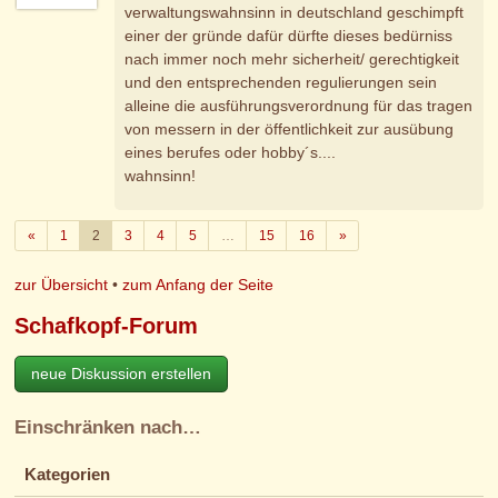
verwaltungswahnsinn in deutschland geschimpft
einer der gründe dafür dürfte dieses bedürniss
nach immer noch mehr sicherheit/ gerechtigkeit
und den entsprechenden regulierungen sein
alleine die ausführungsverordnung für das tragen
von messern in der öffentlichkeit zur ausübung
eines berufes oder hobby´s....
wahnsinn!
Zurück
Weiter
«
1
2
3
4
5
…
15
16
»
zur Übersicht
•
zum Anfang der Seite
Schafkopf-Forum
neue Diskussion erstellen
Einschränken nach…
Kategorien