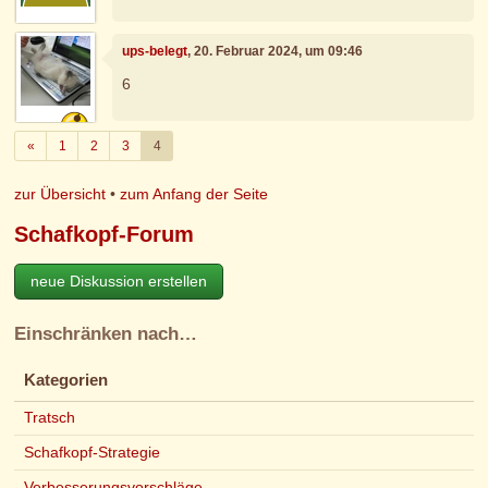
ups-belegt
, 20. Februar 2024, um 09:46
6
Zurück
«
1
2
3
4
zur Übersicht
•
zum Anfang der Seite
Schafkopf-Forum
neue Diskussion erstellen
Einschränken nach…
Kategorien
Tratsch
Schafkopf-Strategie
Verbesserungsvorschläge