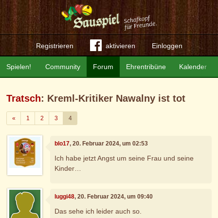
Registrieren
aktivieren
Einloggen
Spielen!
Community
Forum
Ehrentribüne
Kalender
Tratsch
: Kreml-Kritiker Nawalny ist tot
Zurück
«
1
2
3
4
blo17
, 20. Februar 2024, um 02:53
Ich habe jetzt Angst um seine Frau und seine
Kinder…
luggi48
, 20. Februar 2024, um 09:40
Das sehe ich leider auch so.