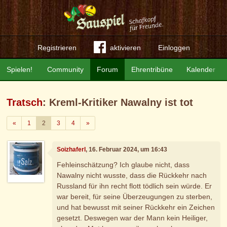
Registrieren
aktivieren
Einloggen
Spielen!
Community
Forum
Ehrentribüne
Kalender
Tratsch
: Kreml-Kritiker Nawalny ist tot
Zurück
Weiter
«
1
2
3
4
»
Soizhaferl
, 16. Februar 2024, um 16:43
Fehleinschätzung? Ich glaube nicht, dass
Nawalny nicht wusste, dass die Rückkehr nach
Russland für ihn recht flott tödlich sein würde. Er
war bereit, für seine Überzeugungen zu sterben,
und hat bewusst mit seiner Rückkehr ein Zeichen
gesetzt. Deswegen war der Mann kein Heiliger,