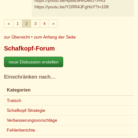
https://youtu.be/4p6BSHhDeIU?t=43
https://youtu.be/Y1RR4JFgHsY?t=108
Zurück
Weiter
«
1
2
3
4
»
zur Übersicht
•
zum Anfang der Seite
Schafkopf-Forum
neue Diskussion erstellen
Einschränken nach…
Kategorien
Tratsch
Schafkopf-Strategie
Verbesserungsvorschläge
Fehlerberichte