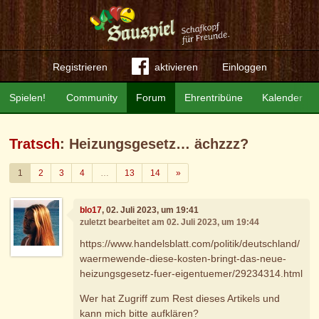
Registrieren
aktivieren
Einloggen
Spielen!
Community
Forum
Ehrentribüne
Kalender
Tratsch
: Heizungsgesetz… ächzzz?
Weiter
1
2
3
4
…
13
14
»
blo17
, 02. Juli 2023, um 19:41
zuletzt bearbeitet am 02. Juli 2023, um 19:44
https://www.handelsblatt.com/politik/deutschland/
waermewende-diese-kosten-bringt-das-neue-
heizungsgesetz-fuer-eigentuemer/29234314.html
Wer hat Zugriff zum Rest dieses Artikels und
kann mich bitte aufklären?