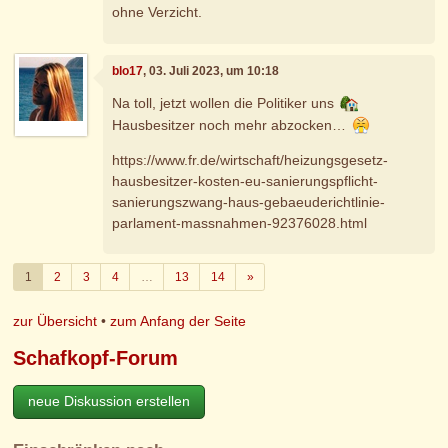
ohne Verzicht.
blo17
, 03. Juli 2023, um 10:18
Na toll, jetzt wollen die Politiker uns
Hausbesitzer noch mehr abzocken…
https://www.fr.de/wirtschaft/heizungsgesetz-
hausbesitzer-kosten-eu-sanierungspflicht-
sanierungszwang-haus-gebaeuderichtlinie-
parlament-massnahmen-92376028.html
Weiter
1
2
3
4
…
13
14
»
zur Übersicht
•
zum Anfang der Seite
Schafkopf-Forum
neue Diskussion erstellen