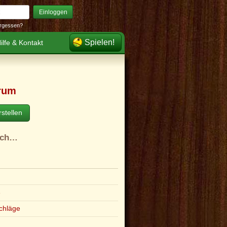
Einloggen
rgessen?
Spielen!
ilfe & Kontakt
rum
stellen
ach…
e
chläge