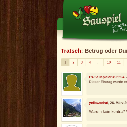
Tratsch
: Betrug oder D
1
2
3
4
…
10
11
Ex-Sauspieler #96594
,
Dieser Eintrag wurde en
yellowschaf
, 26. März 
Warum kein kontra? W