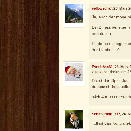
yellowschaf
, 26. März 
Ja, auch der move hä
Bei 2 herz bei einem
meinte ich
Finde es ein legitim
der blanken 10
Esreichen61
, 26. März
zuletzt bearbeitet am 2
Da ist das Spiel doch
du spielst doch selbe
stich 4 muss er stec
Schmierfink1337
, 26. 
Toll ist das Kontra je