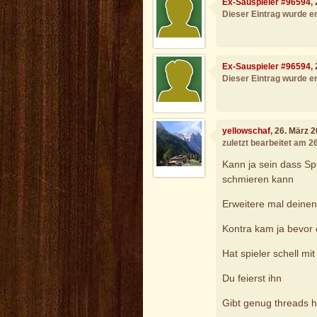
Ex-Sauspieler #96594
,
Dieser Eintrag wurde en
Ex-Sauspieler #96594
,
Dieser Eintrag wurde en
yellowschaf
, 26. März 
zuletzt bearbeitet am 2
Kann ja sein dass Spi
schmieren kann
Erweitere mal deinen
Kontra kam ja bevor e
Hat spieler schell m
Du feierst ihn
Gibt genug threads h