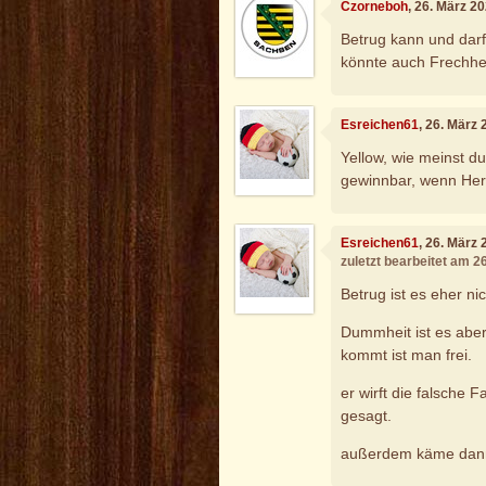
Czorneboh
, 26. März 2
Betrug kann und darf
könnte auch Frechhei
Esreichen61
, 26. März
Yellow, wie meinst du
gewinnbar, wenn Her
Esreichen61
, 26. März
zuletzt bearbeitet am 2
Betrug ist es eher ni
Dummheit ist es aber
kommt ist man frei.
er wirft die falsche 
gesagt.
außerdem käme dann