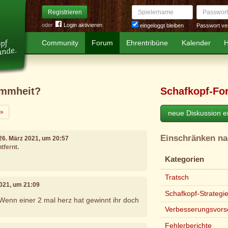
Spielername
Passwort
Registrieren
oder
Login aktivieren
Passwort ve
eingeloggt bleiben
Community
Forum
Ehrentribüne
Kalender
H
ummheit?
Schafkopf-Fo
Weiter
»
neue Diskussion er
Einschränken n
 26. März 2021, um 20:57
tfernt.
Kategorien
Tratsch
2021, um 21:09
Schafkopf-Strategi
enn einer 2 mal herz hat gewinnt ihr doch
Verbesserungsvors
Fehlerberichte