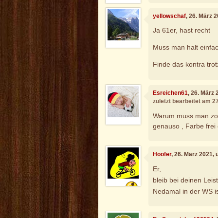
yellowschaf
, 26. März 
Ja 61er, hast recht
Muss man halt einfac
Finde das kontra tro
Esreichen61
, 26. März
zuletzt bearbeitet am 2
Warum muss man zoc
genauso , Farbe fre
Hoofer
, 26. März 2021,
Er,
bleib bei deinen Lei
Nedamal in der WS is