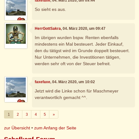
faxefaxe
, 04. März 2020, um 09:44
So sieht es aus.
HerrGottSakra
, 04. März 2020, um 09:47
Im übrigen wurden bspw. Renten ebenfalls
mindestens ein Mal besteuert. Jeder Einkauf,
den du tätigst wird im Grunde doppelt besteuert.
Nur Unternehmen, die Investitionen tätigen,
werden sehr oft von der Steuer befreit.
faxefaxe
, 04. März 2020, um 10:02
Jetzt wird die Linke schon für Maschmeyer
verantwortlich gemacht ^^.
Weiter
1
2
3
4
5
»
zur Übersicht
•
zum Anfang der Seite