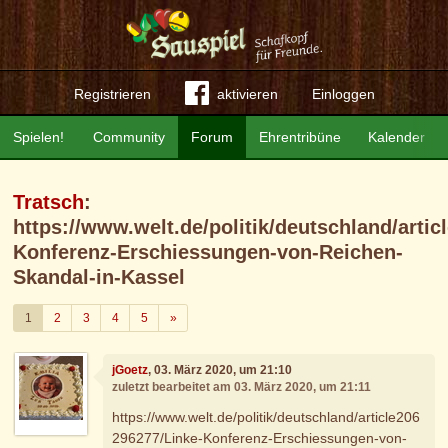
Registrieren
aktivieren
Einloggen
Spielen!
Community
Forum
Ehrentribüne
Kalender
Tratsch
:
https://www.welt.de/politik/deutschland/arti
Konferenz-Erschiessungen-von-Reichen-
Skandal-in-Kassel
Weiter
1
2
3
4
5
»
jGoetz
, 03. März 2020, um 21:10
zuletzt bearbeitet am 03. März 2020, um 21:11
https://www.welt.de/politik/deutschland/article206
296277/Linke-Konferenz-Erschiessungen-von-