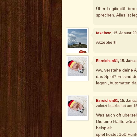
Über Legitimität brau
sprechen. Alles ist le
faxefaxe
, 15. Januar 2
Akzeptiert!
Esreichen61
, 15. Janu
ww, verstehe deine 
das Spiel? Es sind d
legen „Automaten da
Esreichen61
, 15. Janu
zuletzt bearbeitet am 1
Was auch oft überseh
Die eine Hälfte wäre
beispiel:
spiel kostet 160 Pun