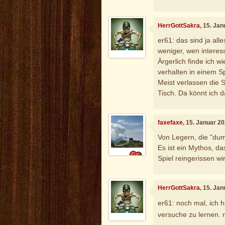
HerrGottSakra
, 15. Ja
er61: das sind ja al
weniger, wen interess
Ärgerlich finde ich w
verhalten in einem Sp
Meist verlassen die 
Tisch. Da könnt ich 
faxefaxe
, 15. Januar 2
Von Legern, die "dumm
Es ist ein Mythos, 
Spiel reingerissen wi
HerrGottSakra
, 15. Ja
er61: noch mal, ich h
versuche zu lernen. 