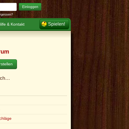
Einloggen
rgessen?
Spielen!
ilfe & Kontakt
rum
stellen
ach…
e
chläge