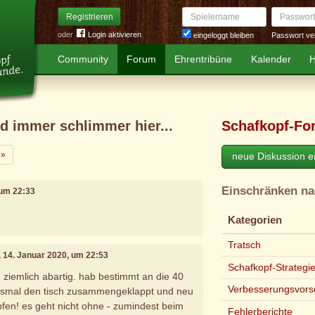
Spielername
Passwort
Registrieren
oder
Login aktivieren
Passwort ve
eingeloggt bleiben
Community
Forum
Ehrentribüne
Kalender
H
rd immer schlimmer hier...
Schafkopf-Fo
Weiter
»
neue Diskussion er
Einschränken n
 um 22:33
Kategorien
Tratsch
, 14. Januar 2020, um 22:53
Schafkopf-Strategi
 ziemlich abartig. hab bestimmt an die 40
Verbesserungsvors
edesmal den tisch zusammengeklappt und neu
opfen! es geht nicht ohne - zumindest beim
Fehlerberichte