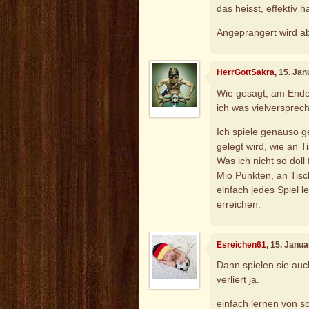
das heisst, effektiv 
Angeprangert wird ab
HerrGottSakra
, 15. Ja
Wie gesagt, am Ende i
ich was vielversprec
Ich spiele genauso 
gelegt wird, wie an T
Was ich nicht so doll 
Mio Punkten, an Tisc
einfach jedes Spiel 
erreichen.
Esreichen61
, 15. Janu
Dann spielen sie auch
verliert ja.
einfach lernen von so