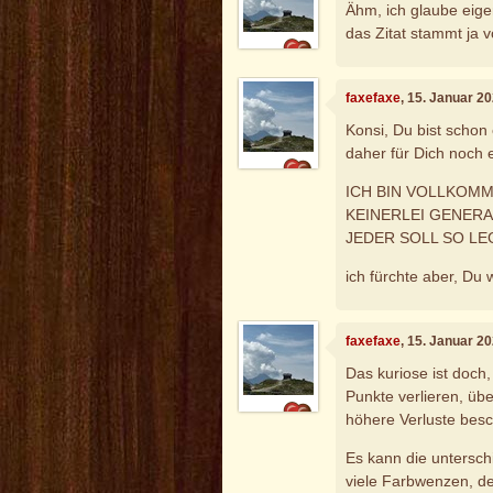
Ähm, ich glaube eigen
das Zitat stammt ja 
faxefaxe
, 15. Januar 2
Konsi, Du bist schon
daher für Dich noch 
ICH BIN VOLLKOM
KEINERLEI GENER
JEDER SOLL SO LEG
ich fürchte aber, Du 
faxefaxe
, 15. Januar 2
Das kuriose ist doch,
Punkte verlieren, üb
höhere Verluste besc
Es kann die untersch
viele Farbwenzen, de