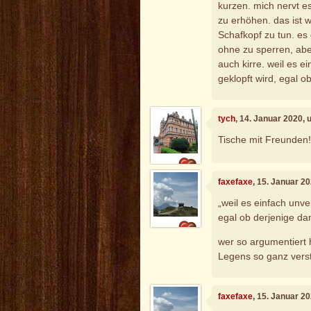
kurzen. mich nervt es
zu erhöhen. das ist 
Schafkopf zu tun. es 
ohne zu sperren, abe
auch kirre. weil es ei
geklopft wird, egal 
tych
, 14. Januar 2020,
Tische mit Freunden!
faxefaxe
, 15. Januar 2
„weil es einfach unver
egal ob derjenige da
wer so argumentiert 
Legens so ganz vers
faxefaxe
, 15. Januar 2