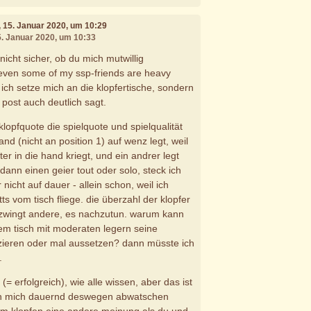
, 15. Januar 2020, um 10:29
5. Januar 2020, um 10:33
nicht sicher, ob du mich mutwillig
^even some of my ssp-friends are heavy
 ich setze mich an die klopfertische, sondern
post auch deutlich sagt.
klopfquote die spielquote und spielqualität
nd (nicht an position 1) auf wenz legt, weil
ter in die hand kriegt, und ein andrer legt
 dann einen geier tout oder solo, steck ich
nicht auf dauer - allein schon, weil ich
 vom tisch fliege. die überzahl der klopfer
 zwingt andere, es nachzutun. warum kann
nem tisch mit moderaten legern seine
zieren oder mal aussetzen? dann müsste ich
.
l (= erfolgreich), wie alle wissen, aber das ist
an mich dauernd deswegen abwatschen
um klopfen eine andere meinung als du und