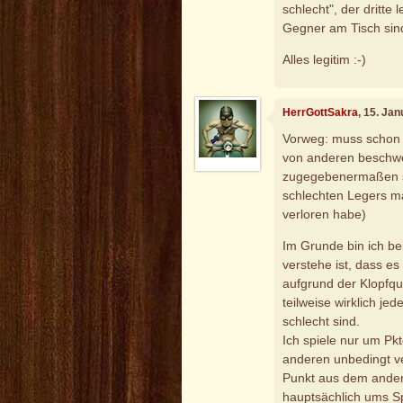
schlecht", der dritte 
Gegner am Tisch sin
Alles legitim :-)
HerrGottSakra
, 15. Ja
Vorweg: muss schon J
von anderen beschwe
zugegebenermaßen sc
schlechten Legers ma
verloren habe)
Im Grunde bin ich bei
verstehe ist, dass es 
aufgrund der Klopfqu
teilweise wirklich jed
schlecht sind.
Ich spiele nur um Pkt
anderen unbedingt ve
Punkt aus dem ander
hauptsächlich ums Sp