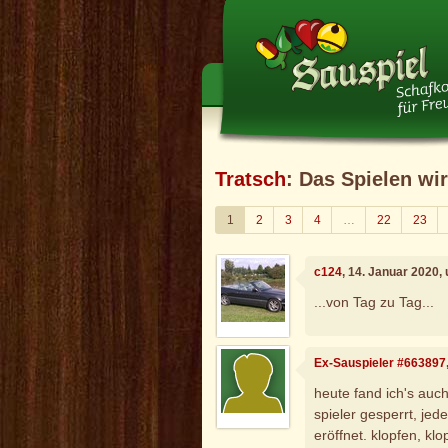
Tratsch
: Das Spielen wi
1
2
3
4
…
22
23
c124
, 14. Januar 2020,
...von Tag zu Tag...
Ex-Sauspieler #663897
heute fand ich's auch
spieler gesperrt, j
eröffnet. klopfen, kl