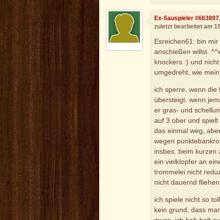
Ex-Sauspieler #663897
zuletzt bearbeitet am 1
Esreichen61: bin mir 
anschießen willst. ^
knockers :) und nicht
umgedreht, wie mein 
ich sperre, wenn die 
übersteigt. wenn jema
er gras- und schellun
auf 3 ober und spielt
das einmal weg, aber 
wegen punktebankrotts
insbes. beim kurzen
ein vielklopfer an ei
trommelei nicht redu
nicht dauernd fliehen
ich spiele nicht so tol
kein grund, dass m
muss. ich hab halt z