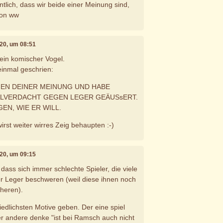
tlich, dass wir beide einer Meinung sind,
von ww
020, um 08:51
 ein komischer Vogel.
einmal geschrien:
MEN DEINER MEINUNG UND HABE
ALVERDACHT GEGEN LEGER GEÄUSsERT.
EN, WIE ER WILL.
wirst weiter wirres Zeig behaupten :-)
020, um 09:15
 dass sich immer schlechte Spieler, die viele
er Leger beschweren (weil diese ihnen noch
heren).
iedlichsten Motive geben. Der eine spiel
r andere denke "ist bei Ramsch auch nicht