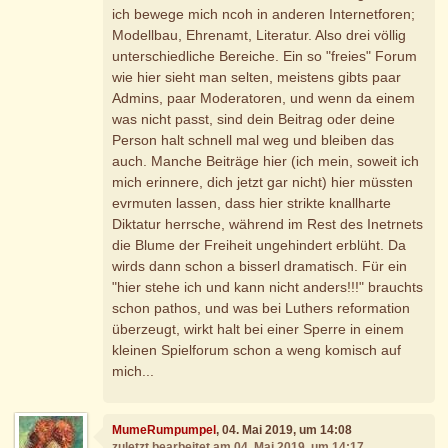
ich bewege mich ncoh in anderen Internetforen;
Modellbau, Ehrenamt, Literatur. Also drei völlig
unterschiedliche Bereiche. Ein so "freies" Forum
wie hier sieht man selten, meistens gibts paar
Admins, paar Moderatoren, und wenn da einem
was nicht passt, sind dein Beitrag oder deine
Person halt schnell mal weg und bleiben das
auch. Manche Beiträge hier (ich mein, soweit ich
mich erinnere, dich jetzt gar nicht) hier müssten
evrmuten lassen, dass hier strikte knallharte
Diktatur herrsche, während im Rest des Inetrnets
die Blume der Freiheit ungehindert erblüht. Da
wirds dann schon a bisserl dramatisch. Für ein
"hier stehe ich und kann nicht anders!!!" brauchts
schon pathos, und was bei Luthers reformation
überzeugt, wirkt halt bei einer Sperre in einem
kleinen Spielforum schon a weng komisch auf
mich...
MumeRumpumpel
, 04. Mai 2019, um 14:08
zuletzt bearbeitet am 04. Mai 2019, um 14:17