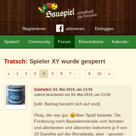
Registrieren
aktivieren
Einloggen
Spielen!
Community
Forum
Ehrentribüne
Kalender
Tratsch
: Spieler XY wurde gesperrt
Zurück
Weiter
«
1
2
3
4
5
6
7
…
9
10
»
Soizhaferl
, 04. Mai 2019, um 13:55
zuletzt bearbeitet am 04. Mai 2019, um 13:56
[edit: Beitrag bezieht sich auf sool]
Okay, der war gut
Aber Spaß beiseite: Die
Forderung nach Basisdemokratie vom feinsten
und allerbesten und allerorten bekommt ja 9 von
10 Gandhis auf der Moralskala, aber - geoutet -