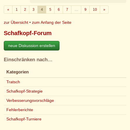
Zurück
Weiter
«
1
2
3
4
5
6
7
…
9
10
»
zur Übersicht
•
zum Anfang der Seite
Schafkopf-Forum
neue Diskussion erstellen
Einschränken nach…
Kategorien
Tratsch
Schafkopf-Strategie
Verbesserungsvorschläge
Fehlerberichte
Schafkopf-Turniere