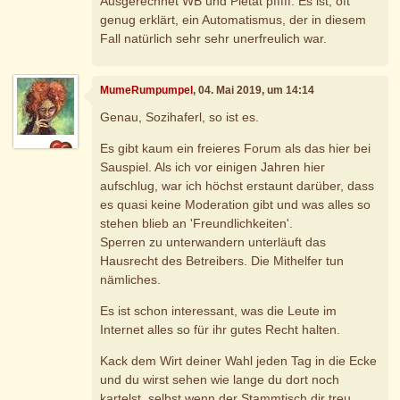
Ausgerechnet WB und Pietät pfffff. Es ist, oft
genug erklärt, ein Automatismus, der in diesem
Fall natürlich sehr sehr unerfreulich war.
MumeRumpumpel
, 04. Mai 2019, um 14:14
Genau, Sozihaferl, so ist es.
Es gibt kaum ein freieres Forum als das hier bei
Sauspiel. Als ich vor einigen Jahren hier
aufschlug, war ich höchst erstaunt darüber, dass
es quasi keine Moderation gibt und was alles so
stehen blieb an 'Freundlichkeiten'.
Sperren zu unterwandern unterläuft das
Hausrecht des Betreibers. Die Mithelfer tun
nämliches.
Es ist schon interessant, was die Leute im
Internet alles so für ihr gutes Recht halten.
Kack dem Wirt deiner Wahl jeden Tag in die Ecke
und du wirst sehen wie lange du dort noch
kartelst, selbst wenn der Stammtisch dir treu