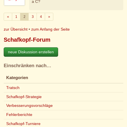
a C?
Zurück
Weiter
«
1
2
3
4
»
zur Übersicht
•
zum Anfang der Seite
Schafkopf-Forum
neue Diskussion erstellen
Einschränken nach…
Kategorien
Tratsch
Schafkopf-Strategie
Verbesserungsvorschläge
Fehlerberichte
Schafkopf-Turniere