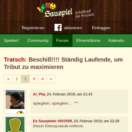
Registrieren
aktivieren
Einloggen
Spielen!
Community
Forum
Ehrentribüne
Kalender
Tratsch
: Beschiß!!!! Ständig Laufende, um
Tribut zu maximieren
Zurück
Weiter
«
1
2
3
4
»
Al_Pha
, 24. Februar 2019, um 21:43
spieglein, spieglein ... ^^
Ex-Sauspieler #603599
, 24. Februar 2019, um 22:28
Dieser Eintrag wurde entfernt.