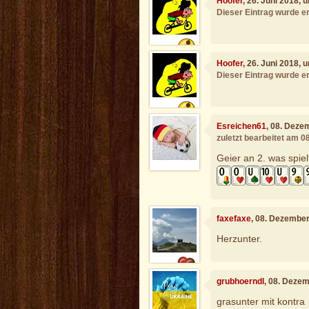
Hoofer
, 26. Juni 2018, 
Dieser Eintrag wurde en
Hoofer
, 26. Juni 2018, 
Dieser Eintrag wurde en
Esreichen61
, 08. Deze
zuletzt bearbeitet am 
Geier an 2. was spiel
faxefaxe
, 08. Dezembe
Herzunter.
grubhoerndl
, 08. Deze
grasunter mit kontra