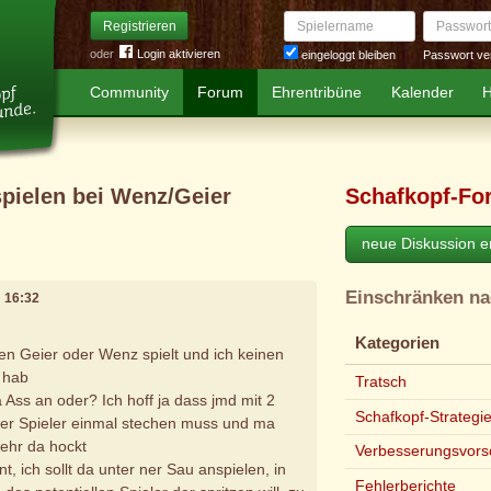
Spielername
Passwort
Registrieren
oder
Login aktivieren
Passwort ve
eingeloggt bleiben
Community
Forum
Ehrentribüne
Kalender
H
pielen bei Wenz/Geier
Schafkopf-Fo
neue Diskussion er
Einschränken n
m 16:32
Kategorien
n Geier oder Wenz spielt und ich keinen
 hab
Tratsch
 Ass an oder? Ich hoff ja dass jmd mit 2
Schafkopf-Strategi
er Spieler einmal stechen muss und ma
ehr da hockt
Verbesserungsvors
, ich sollt da unter ner Sau anspielen, in
Fehlerberichte