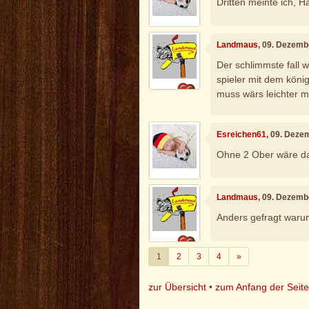
Dritten meinte ich, Ha
Landmaus
, 09. Dezemb
Der schlimmste fall 
spieler mit dem köni
muss wärs leichter 
Esreichen61
, 09. Deze
Ohne 2 Ober wäre da
Landmaus
, 09. Dezemb
Anders gefragt warum
Weiter
1
2
3
4
»
zur Übersicht
•
zum Anfang der Seit