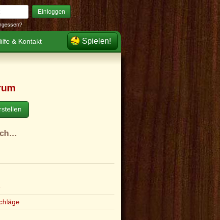
Einloggen
rgessen?
Spielen!
ilfe & Kontakt
rum
stellen
ach…
e
chläge