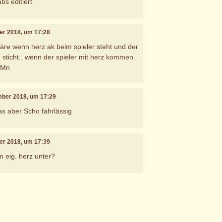
bs editiert
er 2018, um 17:28
wäre wenn herz ak beim spieler steht und der
g sticht.. wenn der spieler mit herz kommen
mMn
mber 2018, um 17:29
s aber Scho fahrlässig
er 2018, um 17:39
 eig. herz unter?
e