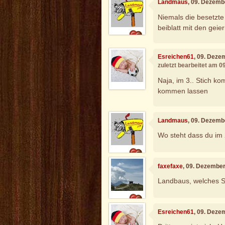
Landmaus
, 09. Dezemb
Niemals die besetzte
beiblatt mit den geie
Esreichen61
, 09. Deze
zuletzt bearbeitet am 
Naja, im 3.. Stich kom
kommen lassen
Landmaus
, 09. Dezemb
Wo steht dass du im
faxefaxe
, 09. Dezembe
Landbaus, welches Sze
Esreichen61
, 09. Deze