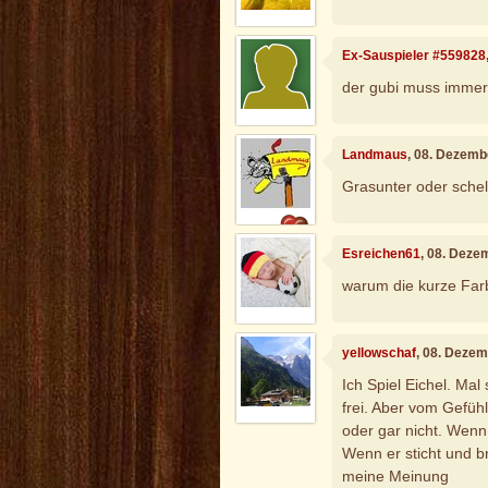
Ex-Sauspieler #559828
der gubi muss immer
Landmaus
, 08. Dezemb
Grasunter oder schel
Esreichen61
, 08. Deze
warum die kurze Far
yellowschaf
, 08. Deze
Ich Spiel Eichel. Mal
frei. Aber vom Gefühl
oder gar nicht. Wenn 
Wenn er sticht und br
meine Meinung