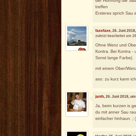
der Hoffnung die Sau 
treffen
Ersteres sprich Sau a
faxefaxe
, 26. Juni 201
zuletzt bearbeitet am 2
Ohne Wenz und Ober (
Kontra. Bei Kontra - 
Sonst lange Farbe).
mit einem Ober/Wenz
aso: zu kurz kann ich
janth
, 26. Juni 2018, u
Ja, beim kurzen is g
du mit anner Sau rau
einfacher hinhaun. ;-