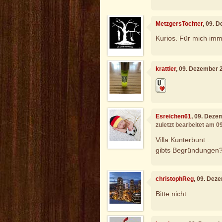
MetzgersTochter
, 09. 
Kurios. Für mich imm
krattler
, 09. Dezember 
Esreichen61
, 09. Deze
zuletzt bearbeitet am 
Villa Kunterbunt .
gibts Begründungen
christophReg
, 09. Dez
Bitte nicht