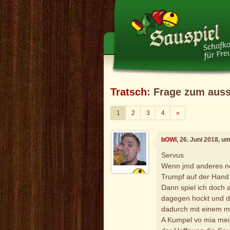
Tratsch
: Frage zum auss
Weiter
1
2
3
4
»
bOWl
, 26. Juni 2018, u
Servus
Wenn jmd anderes ne
Trumpf auf der Hand
Dann spiel ich doch a
dagegen hockt und d
dadurch mit einem m
A Kumpel vo mia meint