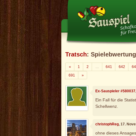
Tratsch
: Spielebwertung
Zurück
«
1
2
…
641
642
64
Weiter
691
»
Ex-Sauspieler #580037
Ein Fall für die Statis
Schellwenz.
christophReg
, 17. Nov
ohne dieses Ansages