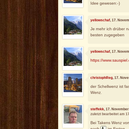
Idee gewesen:-)
yellowschaf
, 17. Nove
Je mehr ich drüber 
besten zugegeben
yellowschaf
, 17. Nove
https://www.sauspiel
christophReg
, 17. Nov
der Schellwenz ist fas
Wenz.
steffekk
, 17. November
zuletzt bearbeitet am 
Bei Takens Wenz vom
nach
im Ersten