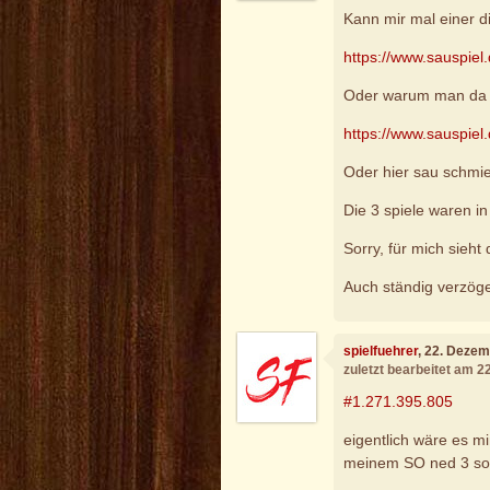
Kann mir mal einer d
https://www.sauspiel
Oder warum man da G
https://www.sauspiel
Oder hier sau schmie
Die 3 spiele waren in
Sorry, für mich sieh
Auch ständig verzöge
spielfuehrer
, 22. Deze
zuletzt bearbeitet am 
#1.271.395.805
eigentlich wäre es m
meinem SO ned 3 so