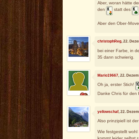
Aber, woran hätte de
den
statt des
Aber den Ober-Move
christophReg
, 22. Dez
bei einer Farbe, in d
35 dann schwierig.
Mario19667
, 22. Dezem
Oh ja, erster Stich!
Danke Chris für den 
yellowschaf
, 22. Deze
Also prinzipiell ist de
Wie festgestellt wohl 
kommt leider selbst 