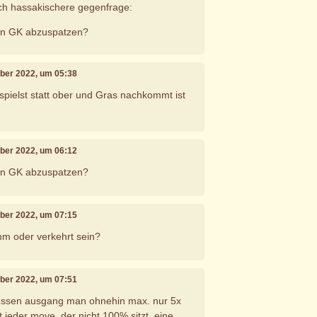
ch hassakischere gegenfrage:
 den GK abzuspatzen?
mber 2022, um 05:38
spielst statt ober und Gras nachkommt ist
mber 2022, um 06:12
 den GK abzuspatzen?
mber 2022, um 07:15
mm oder verkehrt sein?
mber 2022, um 07:51
 dessen ausgang man ohnehin max. nur 5x
t jeder move, der nicht 100% sitzt, eine