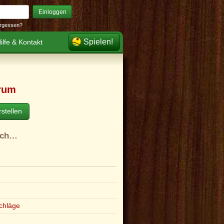
Einloggen
rgessen?
Spielen!
ilfe & Kontakt
rum
stellen
ach…
e
chläge