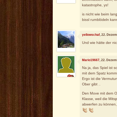
katastrophe, ys!
is nicht wie beim la
bissl rumblödeln kann
yellowschaf
, 22. Deze
Und wie hätte der ni
Mario19667
, 22. Dezem
Na ja, das Spiel ist s
mit dem Spatz komm
Ergo ist die Vermutun
Ober gibt ..
Den Move mit dem Obe
Klasse, weil die Mits
abwerfen zu können, 