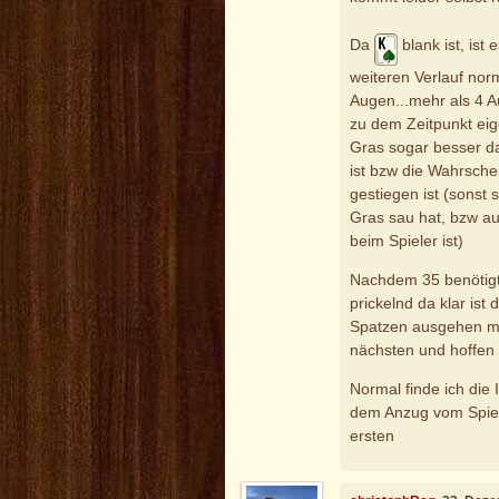
Da
blank ist, ist
weiteren Verlauf norm
Augen...mehr als 4 Au
zu dem Zeitpunkt eig
Gras sogar besser d
ist bzw die Wahrschei
gestiegen ist (sonst 
Gras sau hat, bzw au
beim Spieler ist)
Nachdem 35 benötigt
prickelnd da klar ist
Spatzen ausgehen mu
nächsten und hoffen
Normal finde ich die 
dem Anzug vom Spieler
ersten