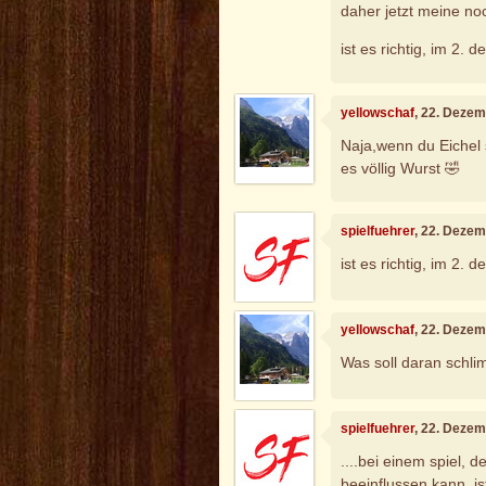
daher jetzt meine no
ist es richtig, im 2.
yellowschaf
, 22. Deze
Naja,wenn du Eichel 
es völlig Wurst 🤣
spielfuehrer
, 22. Deze
ist es richtig, im 2.
yellowschaf
, 22. Deze
Was soll daran schli
spielfuehrer
, 22. Deze
....bei einem spiel,
beeinflussen kann, is