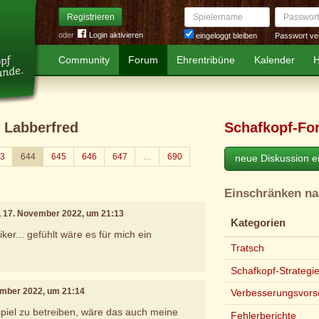
Spielername
Passwort
Registrieren
oder
Login aktivieren
Passwort ve
eingeloggt bleiben
Community
Forum
Ehrentribüne
Kalender
H
 Labberfred
Schafkopf-Fo
3
644
645
646
647
…
690
neue Diskussion er
Einschränken n
, 17. November 2022, um 21:13
Kategorien
tiker... gefühlt wäre es für mich ein
Tratsch
Schafkopf-Strategi
ember 2022, um 21:14
Verbesserungsvors
piel zu betreiben, wäre das auch meine
Fehlerberichte