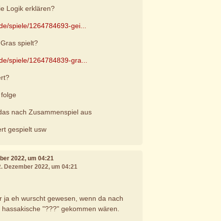
ie Logik erklären?
.de/spiele/1264784693-gei...
ras spielt?
.de/spiele/1264784839-gra...
rt?
 folge
t das nach Zusammenspiel aus
rt gespielt usw
mber 2022, um 04:21
22. Dezember 2022, um 04:21
ir ja eh wurscht gewesen, wenn da nach
 hassakische "???" gekommen wären.