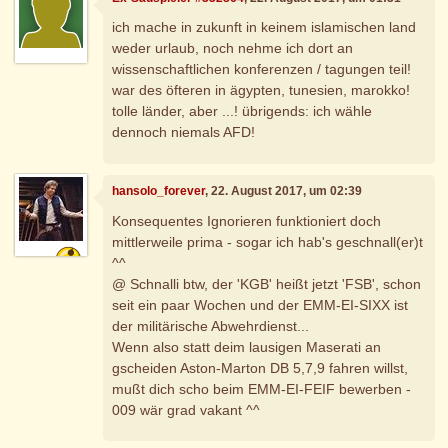
ich mache in zukunft in keinem islamischen land
weder urlaub, noch nehme ich dort an
wissenschaftlichen konferenzen / tagungen teil!
war des öfteren in ägypten, tunesien, marokko!
tolle länder, aber ...! übrigends: ich wähle
dennoch niemals AFD!
hansolo_forever
, 22. August 2017, um 02:39
Konsequentes Ignorieren funktioniert doch
mittlerweile prima - sogar ich hab's geschnall(er)t
^^
@ Schnalli btw, der 'KGB' heißt jetzt 'FSB', schon
seit ein paar Wochen und der EMM-EI-SIXX ist
der militärische Abwehrdienst...
Wenn also statt deim lausigen Maserati an
gscheiden Aston-Marton DB 5,7,9 fahren willst,
mußt dich scho beim EMM-EI-FEIF bewerben -
009 wär grad vakant ^^