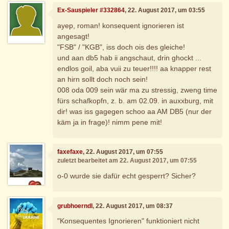
Ex-Sauspieler #332864
, 22. August 2017, um 03:55
ayep, roman! konsequent ignorieren ist
angesagt!
"FSB" / "KGB", iss doch ois des gleiche!
und aan db5 hab ii angschaut, drin ghockt ...
endlos goil, aba vuii zu teuer!!!! aa knapper rest
an hirn sollt doch noch sein!
008 oda 009 sein wär ma zu stressig, zweng time
fürs schafkopfn, z. b. am 02.09. in auxxburg, mit
dir! was iss gagegen schoo aa AM DB5 (nur der
käm ja in frage)! nimm pene mit!
faxefaxe
, 22. August 2017, um 07:55
zuletzt bearbeitet am 22. August 2017, um 07:55
o-0 wurde sie dafür echt gesperrt? Sicher?
grubhoerndl
, 22. August 2017, um 08:37
"Konsequentes Ignorieren" funktioniert nicht