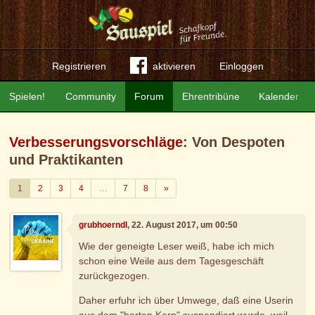
Registrieren
aktivieren
Einloggen
Spielen!
Community
Forum
Ehrentribüne
Kalender
Verbesserungsvorschläge
: Von Despoten
und Praktikanten
Weiter
1
2
3
4
…
7
8
»
grubhoerndl
, 22. August 2017, um 00:50
Wie der geneigte Leser weiß, habe ich mich
schon eine Weile aus dem Tagesgeschäft
zurückgezogen.
Daher erfuhr ich über Umwege, daß eine Userin
aus dem "harten Kern" suspendiert wurde, weil