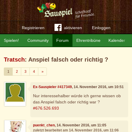
Registrieren
aktivieren
Einloggen
Spielen!
Community
Forum
Ehrentribüne
Kalender
Tratsch
: Anspiel falsch oder richtig ?
Weiter
1
2
3
4
»
Ex-Sauspieler #417349
, 14. November 2016, um 10:51
Nur interessehalber würde ich gerne wissen ob
das Anspiel falsch oder richtig war ?
#676.526.693
puenkt_chen
, 14. November 2016, um 11:05
zuletzt bearbeitet am 14. November 2016, um 11:06